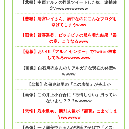
【悲報】中西アルノの捏造ツイートした奴、逮捕確
定かwwwwwwwww
【悲報】清宮レイさん、渦中なのにこんなブログを
挙げてしまうwww
【画像】賀喜遥香、ピッチピチの服を着た結果『案
の定』こうなるwww
【悲報】おい!!!『アルノ センター』でTwitter検索
してみろwwwwwwww
【画像】白石麻衣さんのリアルガチな現在の体型w
wwww
【悲報】久保史緒里の『この表情』が炎上か
【画像】この井上小百合に『欲情しない』男ってい
ないよな？？？wwwww
【悲報】乃木坂46、期別人気が『顕著』に出てしま
うwwwwww
【画像】一ノ瀬美空ちゃんが彼氏のそばで『メス』