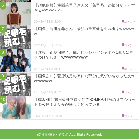
【超絶朗報】幸阪茉里乃さんの『茉里乃』の部分がデカす
ぎるwwwwwww
0
20年10月11日 4:00
コメント
【画像】与田祐希さん、最強コラ画像を生み出すwwwww
w
0
22年12月30日 12:55
コメント
【速報】正源司陽子、脇汗ビッシャビシャ姿を1億人に見
せつけてしまうwwwwwwwww
0
24年02月15日 9:45
コメント
【画像あり】菅原咲月のアレな部分に気づいちゃった奴w
wwwwww
0
24年08月09日 4:17
コメント
【欅坂46】志田愛佳ブログにてBOMB今月号のオフショッ
トを公開！まなかが珍しく釣っている
0
16年06月16日 10:05
コメント
(C)欅坂46まとめラボ ALL Right Reserved.