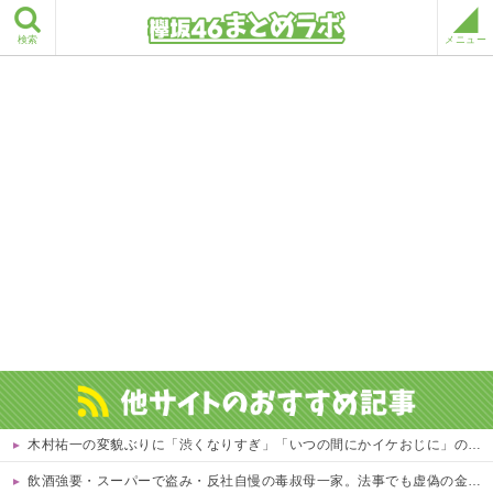
検索
メニュー
木村祐一の変貌ぶりに「渋くなりすぎ」「いつの間にかイケおじに」の声 他
飲酒強要・スーパーで盗み・反社自慢の毒叔母一家。法事でも虚偽の金銭要求と暴力で脅されトラウマに…祖母の死をきっかけに恐怖の親戚と「永久絶縁」を決意←自分の身の安全を最優先にして大正解