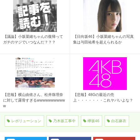
【議論】小坂菜緒ちゃんの復帰って
【日向坂46】小坂菜緒ちゃんの写真
ガチのマジでいつなんだ？？？
集は与田祐希を超えられるか
【悲報】横山由依さん、松井珠理奈
【悲報】48Gの最近の売
に対して露骨すぎるwwwwwwwwww
上・・・・・・・これヤバいよな？
w
レボリューション
乃木坂工事中
欅坂46
白石麻衣