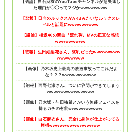
【議論】白石麻衣のYouTubeチャンネルが急失速し
た理由が◯◯ってマジかwwwwwwww
【悲報】日向のルックスがAKBみたいなルックスレ
ベルと話題にwwwwwwwww
【議論】櫻坂46の新曲『流れ弾』MVの正直な感想
wwwwwwwww
【悲報】生田絵梨花さん、貧乳だったwwwwwwww
wwwwwwww
【画像】乃木坂史上最高の放送事故ってこれだよ
な？？？wwwwwwwwww
【朗報】西野七瀬さん、ついに谷間ができてしまう
wwwwwwwwwwwwww
【画像】乃木坂・与田祐希とかいう無能フェイスを
操るガチの有能wwwwwwwwww
【画像】白石麻衣さん、完全に身体が仕上がってる
模様wwwwwwwwwwwwwww