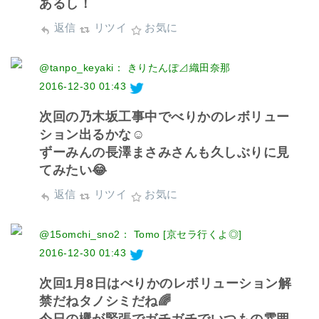
あるし！
返信
リツイ
お気に
@tanpo_keyaki： きりたんぽ⊿織田奈那
2016-12-30 01:43
次回の乃木坂工事中でべりかのレボリュー
ション出るかな☺️
ずーみんの長澤まさみさんも久しぶりに見
てみたい😂
返信
リツイ
お気に
@15omchi_sno2： Tomo [京セラ行くよ◎]
2016-12-30 01:43
次回1月8日はべりかのレボリューション解
禁だねタノシミだね🌈
今日の欅が緊張でガチガチでいつもの雰囲