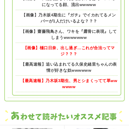
になってる顔、流出wwwww
【画像】乃木坂4期生に『ガチ』でイカれてるメン
バーが1人だけいるよな？？？
【画像】齋藤飛鳥さん、ワキを『露骨に表現』して
しまうwwwwwww
【画像】樋口日奈、出し過ぎ…これが合法ってマ
ジ？？？
【最高速報】追い込まれてる久保史緒里ちゃんの表
情が好きな奴wwwwww
【最高速報】乃木坂3期生、男とシまくってて草ww
wwww