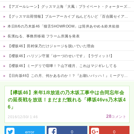
【アズールレーン】グッスマ上海「大鳳：プライベート・クォーターズVer.」フィギュア【原型公開】
【グッスマ出荷情報】ブルーアーカイブ ねんどろいど「百合園セイア」「竜華キサキ」「早瀬ユウカ(再販)」ほか【発売日決定】
本日8/6の乃木坂46「猫舌SHOWROOM」は筒井あやめ＆鈴木佑捺
長濱ねる、事務所移籍 フラーム所属を発表
【櫻坂46】田村保乃だけジャージを脱いでいた理由
【櫻坂46】ハリソン守屋「ゆーづのせいです」【ラヴィット!】
【櫻坂46】ミーグリで喧嘩！？山下瞳月、これはマジギレしてる
【日向坂46】この月、何かあるのか！？『お願いバッハ！』ミーグリ日程がこちら
Powered by livedoor 相互RSS
【欅坂46】来年1/8放送の乃木坂工事中は合同忘年会
の延長戦を放送！まだまだ観れる「欅坂46vs乃木坂4
6」
28
コメント
2016/12/30/ 1:46
error
0
0