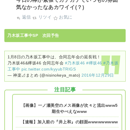
気なかったなあカワイイ(？)
返信
リツイ
お気に
乃木坂工事中SP 次回予告
1月8日の乃木坂工事中は、合同忘年会の延長戦！
乃木坂46&欅坂46 合同忘年会
#乃木坂46
#欅坂46
#乃木坂
工事中
pic.twitter.com/kyyubTRIGS
— 神楽⊿まとめ (@nisinokeya_mato)
2016年12月29日
注目記事
【画像】一ノ瀬美空のメス画像が次々と流出www5
期生やべえなwww
【速報】加入前の『井上和』の顔面wwwwwwwww