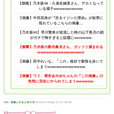
【朗報】乃木坂46・久保史緒里さん、デカくなって
いる様子wwwwwwwwww
【画像】中田花奈が『目をイジッた理由』が如実に
現れているこちらの画像…
【乃木坂46】早川聖来が涙流した時の山下美月の顔
がガチで怖すぎると話題にwwwwww
【衝撃】乃木坂の新内眞衣さん、ガッツリ揉まれる
wwwwwwwwwwwwwwww
【画像】田中れいな、「この」格好で新宿を歩いて
しまうwwwwwwwwwwwww
【画像】ワイ、筒井あやめちゃんの『この画像』の
色気に完全にやられてしまうwwwwww
590:
名無しのまとめラボ
2016/12/30(金) 01:27:58.86
ｷﾀ━━━━(ﾟ∀ﾟ)━━━━!!