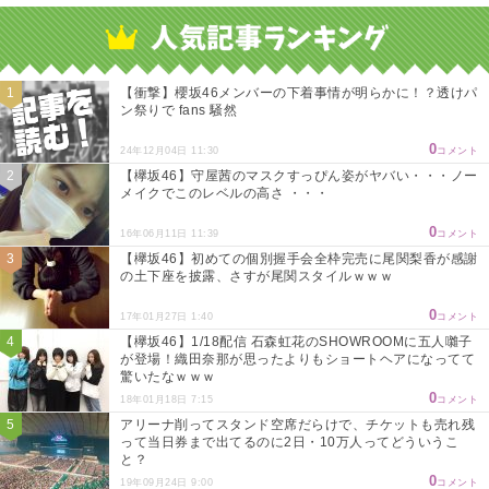
Powered by livedoor 相互RSS
【衝撃】櫻坂46メンバーの下着事情が明らかに！？透けパ
ン祭りで fans 騒然
0
24年12月04日 11:30
コメント
【欅坂46】守屋茜のマスクすっぴん姿がヤバい・・・ノー
メイクでこのレベルの高さ ・・・
0
16年06月11日 11:39
コメント
【欅坂46】初めての個別握手会全枠完売に尾関梨香が感謝
の土下座を披露、さすが尾関スタイルｗｗｗ
0
17年01月27日 1:40
コメント
【欅坂46】1/18配信 石森虹花のSHOWROOMに五人囃子
が登場！織田奈那が思ったよりもショートヘアになってて
驚いたなｗｗｗ
0
18年01月18日 7:15
コメント
アリーナ削ってスタンド空席だらけで、チケットも売れ残
って当日券まで出てるのに2日・10万人ってどういうこ
と？
0
19年09月24日 9:00
コメント