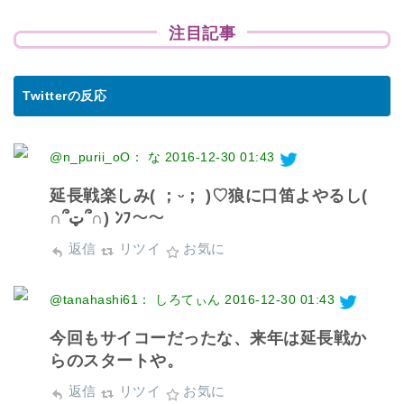
注目記事
Twitterの反応
@n_purii_oO： な
2016-12-30 01:43
延長戦楽しみ( ；ᵕ； )♡狼に口笛よやるし(
∩՞ټ՞∩) ﾝﾌ～～
返信
リツイ
お気に
@tanahashi61： しろてぃん
2016-12-30 01:43
今回もサイコーだったな、来年は延長戦か
らのスタートや。
返信
リツイ
お気に