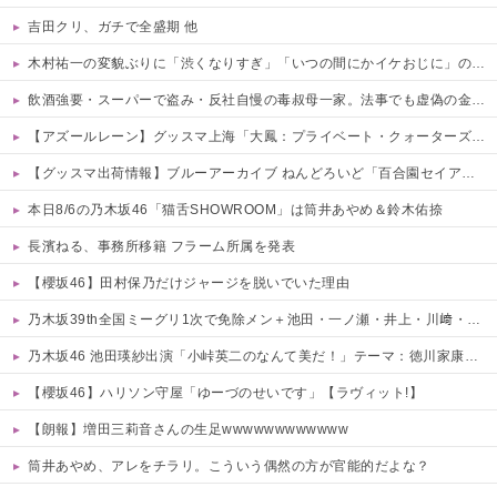
吉田クリ、ガチで全盛期 他
木村祐一の変貌ぶりに「渋くなりすぎ」「いつの間にかイケおじに」の声 他
飲酒強要・スーパーで盗み・反社自慢の毒叔母一家。法事でも虚偽の金銭要求と暴力で脅されトラウマに…祖母の死をきっかけに恐怖の親戚と「永久絶縁」を決意←自分の身の安全を最優先にして大正解
【アズールレーン】グッスマ上海「大鳳：プライベート・クォーターズVer.」フィギュア【原型公開】
【グッスマ出荷情報】ブルーアーカイブ ねんどろいど「百合園セイア」「竜華キサキ」「早瀬ユウカ(再販)」ほか【発売日決定】
本日8/6の乃木坂46「猫舌SHOWROOM」は筒井あやめ＆鈴木佑捺
長濱ねる、事務所移籍 フラーム所属を発表
【櫻坂46】田村保乃だけジャージを脱いでいた理由
乃木坂39th全国ミーグリ1次で免除メン＋池田・一ノ瀬・井上・川﨑・菅原・中西が全完売
乃木坂46 池田瑛紗出演「小峠英二のなんて美だ！」テーマ：徳川家康【2025.8.5 24:00〜 TOKYO MX】
【櫻坂46】ハリソン守屋「ゆーづのせいです」【ラヴィット!】
【朗報】増田三莉音さんの生足wwwwwwwwwwww
筒井あやめ、アレをチラリ。こういう偶然の方が官能的だよな？