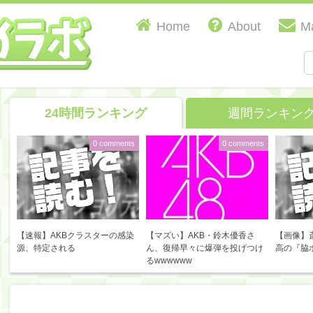
Home
About
Ma
24時間ランキング
週間ランキン
0 comments
0 comments
【速報】AKBクラスターの感染
【マズい】AKB・鈴木優香さ
【画像】
源、特定される
ん、復帰早々に爆弾を投げつけ
高の『脇
るwwwwww