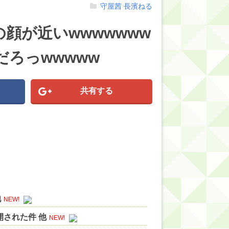
守屋茜
長濱ねる
顔が近いwwwwwww
ろっwwwww
共有する
他
NEW!
された件 他
NEW!