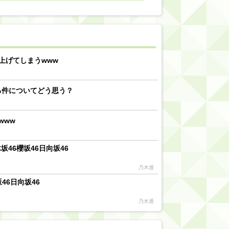
【川﨑桜】まあ、でも筑駒は断れないだろ？
乃木坂46『オリコン上半期SG1位獲得!!』←もうこれ今が全盛期だろwwwwww
d by livedoor 相互RSS
上げてしまうwww
る件についてどう思う？
www
46櫻坂46日向坂46
乃木通
46日向坂46
乃木通