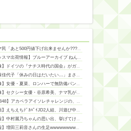
NEW!
フリマ民「あと500円値下げ出来ませんか????」ワイ「ほ～い購入ｗ」
【グッスマ出荷情報】ブルーアーカイブ ねんどろいど「百合園セイア」「竜華キサキ」「早瀬ユウカ(再販)」ほか【発売日決定】
NEW!
【画像】ドイツの『ナチス時代の国会』がガチでカッコ良すぎるwwwwwww
NEW!
大久保佳代子「休みの日はだいたい…」まさかの習慣を暴露ｗｗｗ
NEW!
【画像】女優・夏菜、ロンハーで無防備パン●ラ
NEW!
【画像】セクシー女優・谷原希美、ナマ乳が最高にヌケるぞ
NEW!
【AKB48】アカペラアイソレチャレンジの、こさきちゃん可愛すぎるだろ！！【近藤沙樹】
【動画】えちえちﾃﾞｶﾊﾟｲJD2人組、川遊び中にチャラ男にナンパされるｗｗｗｗｗｗｗｗｗｗｗｗｗｗｗｗ
【速報】中村麗乃ちゃんの思い出、挙げてけwwwwwwwwwww
【朗報】増田三莉音さんの生足wwwwwwwwwwww