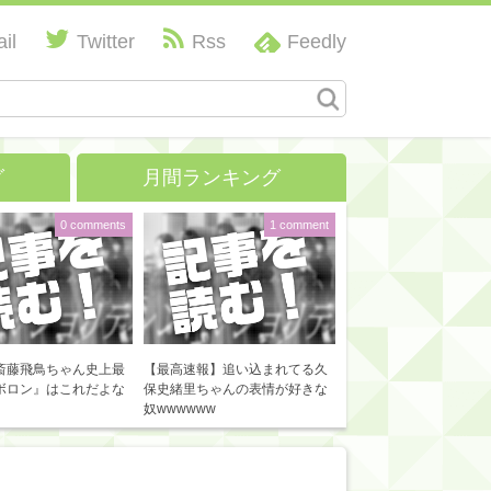
il
Twitter
Rss
Feedly
グ
月間ランキング
0 comments
1 comment
斎藤飛鳥ちゃん史上最
【最高速報】追い込まれてる久
ボロン』はこれだよな
保史緒里ちゃんの表情が好きな
奴wwwwww