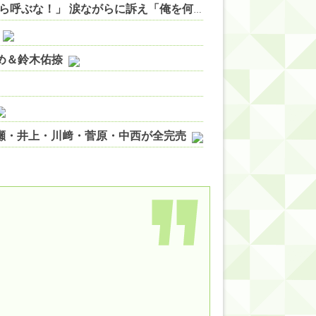
【悲報】初の日本代表で感情爆発「使わないんだったら呼ぶな！」 涙ながらに訴え「俺を何で選んだんだ？」ストライカーの意地・・ 他
やめ＆鈴木佑捺
ノ瀬・井上・川﨑・菅原・中西が全完売
ィット!】
ジギレしてる
ッハ！』ミーグリ日程がこちら
wwwww