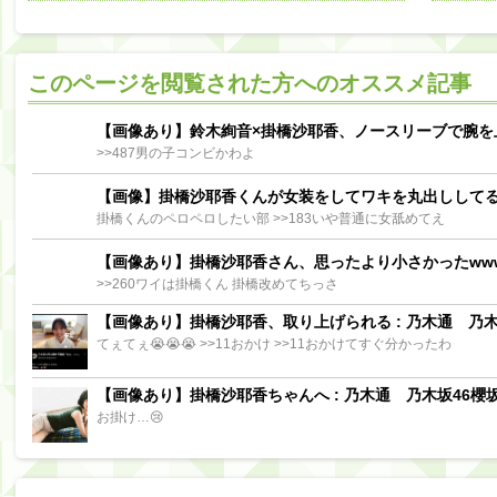
阪口珠美出演「秘密のストレス共有バラエティ め組の園」男の余計な一言SP【2025.8.5 23:56〜 TBS】
【櫻坂46】ミーグリで喧嘩！？山下瞳月、これはマジギレしてる
このページを閲覧された方へのオススメ記事
【日向坂46】この月、何かあるのか！？『お願いバッハ！』ミーグリ日程がこちら
Powere
Powered by livedoor 相互RSS
【画像あり】鈴木絢音×掛橋沙耶香、ノースリーブで腕を
>>487男の子コンビかわよ
【画像】掛橋沙耶香くんが女装をしてワキを丸出しして
掛橋くんのペロペロしたい部 >>183いや普通に女舐めてえ
【画像あり】掛橋沙耶香さん、思ったより小さかったww
>>260ワイは掛橋くん 掛橋改めてちっさ
【画像あり】掛橋沙耶香、取り上げられる : 乃木通 乃木坂
てぇてぇ😭😭😭 >>11おかけ >>11おかけてすぐ分かったわ
【画像あり】掛橋沙耶香ちゃんへ : 乃木通 乃木坂46櫻坂
お掛け…😢