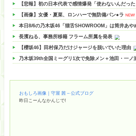
【画像】女優・夏菜、ロンハーで無防備パン●ラ
NEW!
本日8/6の乃木坂46「猫舌SHOWROOM」は筒井あ
長濱ねる、事務所移籍 フラーム所属を発表
【櫻坂46】田村保乃だけジャージを脱いでいた理由
乃木坂39th全国ミーグリ1次で免除メン＋池田・一
【櫻坂46】ハリソン守屋「ゆーづのせいです」【ラヴ
【櫻坂46】ミーグリで喧嘩！？山下瞳月、これはマ
【日向坂46】この月、何かあるのか！？『お願いバ
おもしろ画像｜守屋 茜 – 公式ブログ
昨日こーんなかんじで!
【速報】中村麗乃ちゃんの思い出、挙げてけwwwwww
【朗報】増田三莉音さんの生足wwwwwwwwwwww
【朗報】増田三莉音さんの生足wwwwwwwwwwww
【川﨑桜】まあ、でも筑駒は断れないだろ？