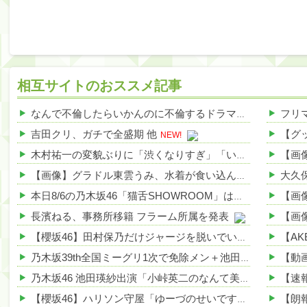
相互サイトのおススメ記事
なんで不倫したらいかんのに不倫するドラマが流行るんや？ 他
吉田クリ、ガチで全盛期 他
NEW!
木村祐一の変貌ぶりに「渋くなりすぎ」「いつの間にかイケおじに」の声 他
【画像】グラドル東雲うみ、水着が食い込んだ横尻がHすぎる 他
本日8/6の乃木坂46「猫舌SHOWROOM」は筒井あやめ＆鈴木佑捺
長濱ねる、事務所移籍 フラーム所属を発表
【櫻坂46】田村保乃だけジャージを脱いでいた理由
乃木坂39th全国ミーグリ1次で免除メン＋池田・一ノ瀬・井上・川﨑・菅原・中西が全完売
乃木坂46 池田瑛紗出演「小峠英二のなんて美だ！」テーマ：徳川家康【2025.8.5 24:00〜 TOKYO MX】
【櫻坂46】ハリソン守屋「ゆーづのせいです」【ラヴィット!】