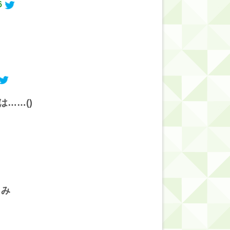
6
……()
しみ