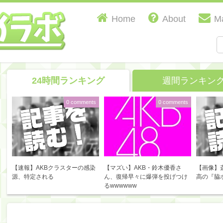
Home
About
Ma
24時間ランキング
週間ランキン
0 comments
0 comments
【速報】AKBクラスターの感染
【マズい】AKB・鈴木優香さ
【画像】
源、特定される
ん、復帰早々に爆弾を投げつけ
高の『脇
るwwwwww