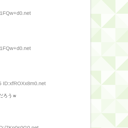
的だよな？
u31FQw+d0.net
u31FQw+d0.net
5 ID:xfROXx8m0.net
だろうｗ
ID:/7Kn0s0G0.net