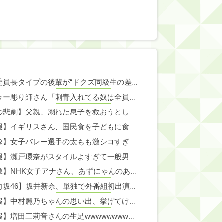
NEW!
学級委員長タイプの後輩が“ドクズ同級生の差別発言”に悩まされるも、他の前ではいい顔する二面性に困惑…関係切れと助言した結果まさかの号泣→着拒ってどういうこと？
タトゥー彫り師さん「刺青入れてる奴は全員バカです」→30万再生ｗｗｗｗｗｗ
NEW!
NEW!
【夏の悲劇】父親、溺れた息子を救おうとしてﾀﾋ亡 →専門家も警鐘「救助は二次被害が多い」
NEW!
【悲報】イギリスさん、国民食を子どもに食わせるのを諦めるｗｗｗｗｗｗｗ
【画像】女子バレー選手の太もも激シコすぎるｗｗｗ
NEW!
【悲報】瀬戸環奈がスタイルよすぎて一般男性が隣に並ぶとチンチクリンに見えてしまう（画像あり）
【画像】NHK女子アナさん、あずにゃんのあずにゃんが張ってしまう
N
【日向坂46】坂井新奈、単独で外番組初出演ｷﾀ━(ﾟ∀ﾟ)━!!!!
NEW!
【速報】中村麗乃ちゃんの思い出、挙げてけwwwwwwwwwww
【朗報】増田三莉音さんの生足wwwwwwwwwwww