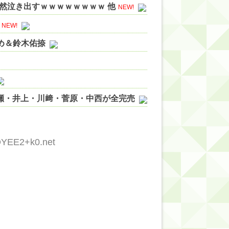
然泣き出すｗｗｗｗｗｗｗｗ 他
NEW!
NEW!
やめ＆鈴木佑捺
ノ瀬・井上・川﨑・菅原・中西が全完売
ィット!】
ジギレしてる
vQYEE2+k0.net
ッハ！』ミーグリ日程がこちら
wwwww