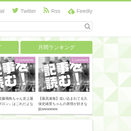
il
Twitter
Rss
Feedly
グ
月間ランキング
0 comments
1 comment
斎藤飛鳥ちゃん史上最
【最高速報】追い込まれてる久
ボロン』はこれだよな
保史緒里ちゃんの表情が好きな
奴wwwwww