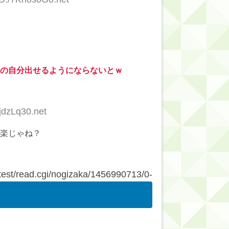
の自分出せるようにならないとｗ
jdzLq30.net
楽じゃね？
est/read.cgi/nogizaka/1456990713/0-