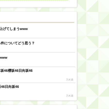
【川﨑桜】まあ、でも筑駒は断れないだろ？
乃木坂46『オリコン上半期SG1位獲得!!』←もうこれ今が全盛期だろwwwwww
d by livedoor 相互RSS
上げてしまうwww
る件についてどう思う？
www
46櫻坂46日向坂46
乃木通
46日向坂46
乃木通