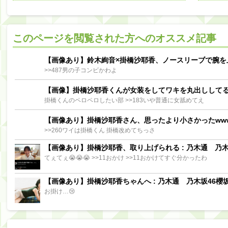
阪口珠美出演「秘密のストレス共有バラエティ め組の園」男の余計な一言SP【2025.8.5 23:56〜 TBS】
【櫻坂46】ミーグリで喧嘩！？山下瞳月、これはマジギレしてる
このページを閲覧された方へのオススメ記事
【日向坂46】この月、何かあるのか！？『お願いバッハ！』ミーグリ日程がこちら
Powere
Powered by livedoor 相互RSS
【画像あり】鈴木絢音×掛橋沙耶香、ノースリーブで腕を
>>487男の子コンビかわよ
【画像】掛橋沙耶香くんが女装をしてワキを丸出しして
掛橋くんのペロペロしたい部 >>183いや普通に女舐めてえ
【画像あり】掛橋沙耶香さん、思ったより小さかったww
>>260ワイは掛橋くん 掛橋改めてちっさ
【画像あり】掛橋沙耶香、取り上げられる : 乃木通 乃木坂
てぇてぇ😭😭😭 >>11おかけ >>11おかけてすぐ分かったわ
【画像あり】掛橋沙耶香ちゃんへ : 乃木通 乃木坂46櫻坂
お掛け…😢