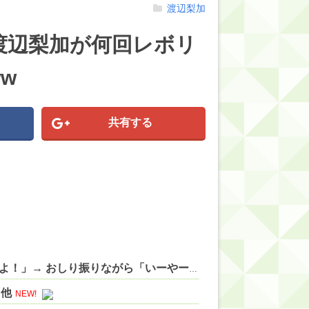
渡辺梨加
渡辺梨加が何回レボリ
w
共有する
【にじさんじ】すこや、母親に「ゴミ持ってきなさいよ！」→ おしり振りながら「いーやーヤダヤダ」した結果ガチめにしばかれる 他
 他
NEW!