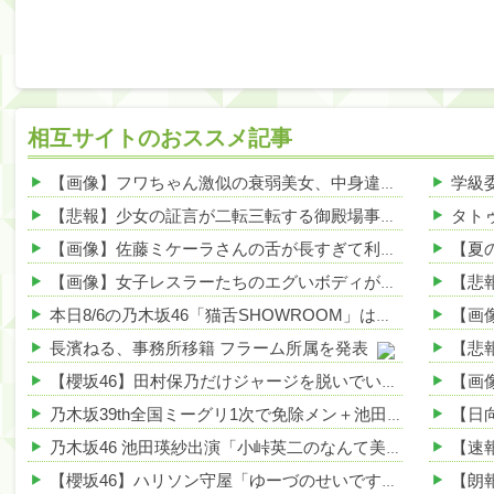
相互サイトのおススメ記事
【画像】フワちゃん激似の衰弱美女、中身違うやんｗｗｗｗ 他
【悲報】少女の証言が二転三転する御殿場事件、冤罪の可能性で少年たち涙目・・・その理由とはｗｗｗｗ 他
【画像】佐藤ミケーラさんの舌が長すぎて利点エロしかない件ｗｗｗｗｗ 他
【画像】女子レスラーたちのエグいボディが話題にwwwwww 他
本日8/6の乃木坂46「猫舌SHOWROOM」は筒井あやめ＆鈴木佑捺
長濱ねる、事務所移籍 フラーム所属を発表
【櫻坂46】田村保乃だけジャージを脱いでいた理由
乃木坂39th全国ミーグリ1次で免除メン＋池田・一ノ瀬・井上・川﨑・菅原・中西が全完売
乃木坂46 池田瑛紗出演「小峠英二のなんて美だ！」テーマ：徳川家康【2025.8.5 24:00〜 TOKYO MX】
【櫻坂46】ハリソン守屋「ゆーづのせいです」【ラヴィット!】