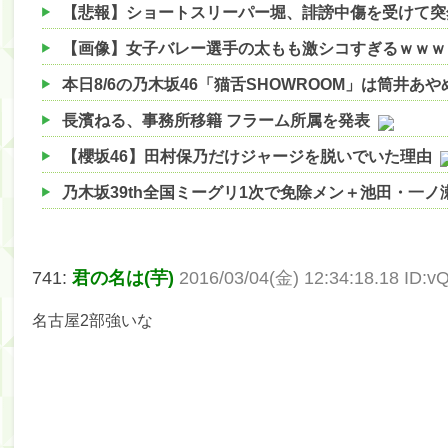
【悲報】ショートスリーパー堀、誹謗中傷を受けて突
【画像】女子バレー選手の太もも激シコすぎるｗｗｗ
本日8/6の乃木坂46「猫舌SHOWROOM」は筒井あ
長濱ねる、事務所移籍 フラーム所属を発表
【櫻坂46】田村保乃だけジャージを脱いでいた理由
乃木坂39th全国ミーグリ1次で免除メン＋池田・一
【櫻坂46】ハリソン守屋「ゆーづのせいです」【ラヴ
【櫻坂46】ミーグリで喧嘩！？山下瞳月、これはマ
741:
君の名は(芋)
2016/03/04(金) 12:34:18.18 ID:
【日向坂46】この月、何かあるのか！？『お願いバ
名古屋2部強いな
【速報】中村麗乃ちゃんの思い出、挙げてけwwwwww
【朗報】増田三莉音さんの生足wwwwwwwwwwww
【朗報】増田三莉音さんの生足wwwwwwwwwwww
【川﨑桜】まあ、でも筑駒は断れないだろ？