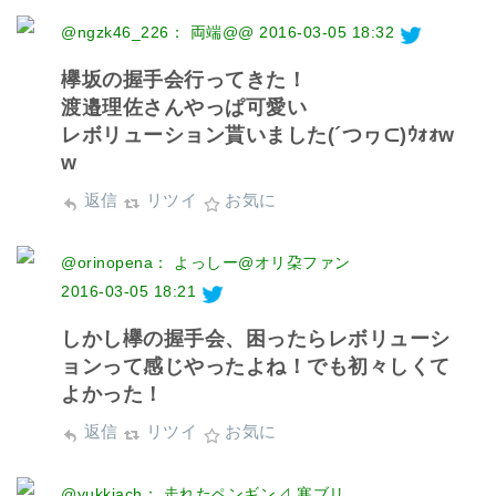
@ngzk46_226： 両端@@
2016-03-05 18:32
欅坂の握手会行ってきた！
渡邉理佐さんやっぱ可愛い
レボリューション貰いました(´つヮ⊂)ｳｫｫw
w
返信
リツイ
お気に
@orinopena： よっしー@オリ朶ファン
2016-03-05 18:21
しかし欅の握手会、困ったらレボリューシ
ョンって感じやったよね！でも初々しくて
よかった！
返信
リツイ
お気に
@yukkiach： 走れたペンギン⊿ 寒ブリ