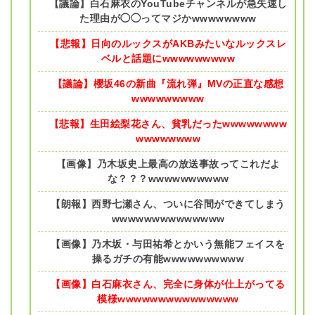
【議論】白石麻衣のYouTubeチャンネルが急失速し
た理由が◯◯ってマジかwwwwwwww
【悲報】日向のルックスがAKBみたいなルックスレ
ベルと話題にwwwwwwwww
【議論】櫻坂46の新曲『流れ弾』MVの正直な感想
wwwwwwwww
【悲報】生田絵梨花さん、貧乳だったwwwwwwww
wwwwwwww
【画像】乃木坂史上最高の放送事故ってこれだよ
な？？？wwwwwwwwww
【朗報】西野七瀬さん、ついに谷間ができてしまう
wwwwwwwwwwwwww
【画像】乃木坂・与田祐希とかいう無能フェイスを
操るガチの有能wwwwwwwwww
【画像】白石麻衣さん、完全に身体が仕上がってる
模様wwwwwwwwwwwwwww