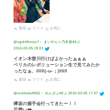
返信
リツイ
お気に
@ngzk46miyn7： まいやん☆乃木坂46⊿
2016-03-05 19:01
イオン木曽川行けばよかったぁぁぁ
ベリカのレボリューション生で見てみたか
ったなぁ、llllll(-ω-；)llllll
返信
リツイ
お気に
@renthebu8962： れんざぶ46⊿
2016-03-05 17:57
欅坂の握手会行ってきたー！！
可愛い❤️