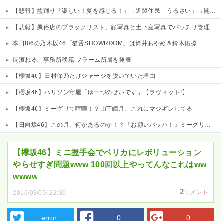
【悲報】盆踊り「楽しい！夏を感じる！」→近隣住民「うるさい」→開催場所半減
【悲報】風俗店のブラックリスト、顔写真と土下座写真でバッチリ管理されてる件ｗｗｗｗ 他
本日8/6の乃木坂46「猫舌SHOWROOM」は筒井あやめ＆鈴木佑捺
長濱ねる、事務所移籍 フラーム所属を発表
【櫻坂46】田村保乃だけジャージを脱いでいた理由
【櫻坂46】ハリソン守屋「ゆーづのせいです」【ラヴィット!】
【櫻坂46】ミーグリで喧嘩！？山下瞳月、これはマジギレしてる
【日向坂46】この月、何かあるのか！？『お願いバッハ！』ミーグリ日程がこちら
Powered by livedoor 相互RSS
【欅坂46】ミニ握手会でベリカにレボリューション
やらせすぎ問題www 100回以上やってんなこれはww
wwww
2
コメント
2016/03/05/ 22:30
error
0
0