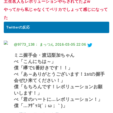
土生名人もレボリューションやらされてたよw
やってから私じゃなくてベリカでしょって感じになって
た
Twitterの反応
@9773_138： まっつん
2016-03-05 22:06
ミニ握手会・渡辺梨加ちゃん
べ「こんにちは～」
僕「欅で1番好きです！！」
べ「あ～ありがとうございます！1stの握手
会ぜひ来てください！」
僕「もちろんです！レボリューションお願
いします！」
べ「君のハートに…レボリューション！」
僕「…ｱｻﾞｯｽ(´；ω；｀)」