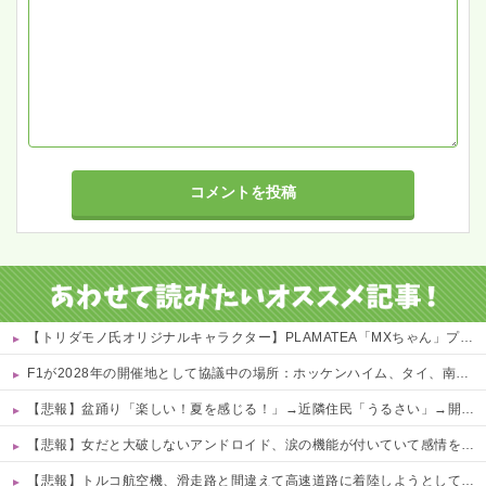
【トリダモノ氏オリジナルキャラクター】PLAMATEA「MXちゃん」プラモデル【駿河屋 予約開始】
F1が2028年の開催地として協議中の場所：ホッケンハイム、タイ、南アフリカ、アルゼンチン、ルワンダ
【悲報】盆踊り「楽しい！夏を感じる！」→近隣住民「うるさい」→開催場所半減
【悲報】女だと大破しないアンドロイド、涙の機能が付いていて感情を理解しちゃう模様wwwwwww 他
【悲報】トルコ航空機、滑走路と間違えて高速道路に着陸しようとして墜落www 他