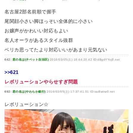
名古屋2部名前順で握手
尾関顔小さい脚ほっそい全体的に小さい
お嬢声がかわいい対応もよい
名人オーラがあるスタイル抜群
ベリカ思ってたより対応いいがあまり元気ない
642:
君の名は(チベット自治区)
2016/03/05(土) 16:44:20.42 ID:d8gdYYoj0.net
>>621
レボリューションやらせすぎ問題
692:
君の名は(やわらか銀行)
2016/03/05(土) 17:37:41.01 ID:xai8wirw0.net
レボリューション☆