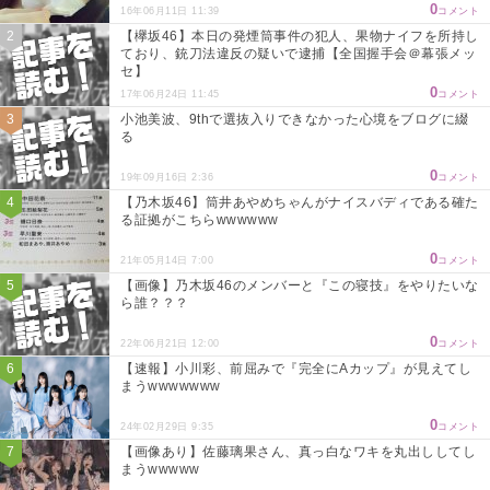
0
16年06月11日 11:39
コメント
【欅坂46】本日の発煙筒事件の犯人、果物ナイフを所持し
ており、銃刀法違反の疑いで逮捕【全国握手会＠幕張メッ
セ】
0
17年06月24日 11:45
コメント
小池美波、9thで選抜入りできなかった心境をブログに綴
る
0
19年09月16日 2:36
コメント
【乃木坂46】筒井あやめちゃんがナイスバディである確た
る証拠がこちらwwwwww
0
21年05月14日 7:00
コメント
【画像】乃木坂46のメンバーと『この寝技』をやりたいな
ら誰？？？
0
22年06月21日 12:00
コメント
【速報】小川彩、前屈みで『完全にAカップ』が見えてし
まうwwwwwww
0
24年02月29日 9:35
コメント
【画像あり】佐藤璃果さん、真っ白なワキを丸出ししてし
まうwwwww