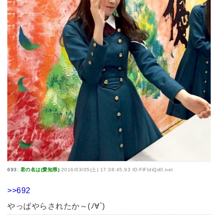
693:
君の名は(愛知県)
2016/03/05(土) 17:38:45.93 ID:FlFIdiQd0.net
>>692
やっぱやらされたか～(ﾉ∀`)