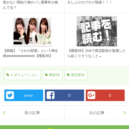
気がない理由て例のパン屋事件が絡
久しぶりのブログ投稿！！！
んでる？
【朗報】『りかの部屋』という神企
【櫻坂46】2ndで渡辺梨加が落選した
画wwwwwwwwwww【櫻坂46】
ら起こりそうなこと→
レボリューション
欅坂46
渡辺梨加
error
0
0
前の記事
次の記事