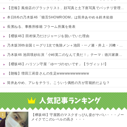
【悲報】風俗店のブラックリスト、顔写真と土下座写真でバッチリ管理されてる件ｗｗｗｗ 他
本日8/6の乃木坂46「猫舌SHOWROOM」は筒井あやめ＆鈴木佑捺
長濱ねる、事務所移籍 フラーム所属を発表
【櫻坂46】田村保乃だけジャージを脱いでいた理由
乃木坂39th全国ミーグリ1次で免除メン＋池田・一ノ瀬・井上・川﨑・菅原・中西が全完売
乃木坂46 池田瑛紗出演「小峠英二のなんて美だ！」テーマ：徳川家康【2025.8.5 24:00〜 TOKYO MX】
【櫻坂46】ハリソン守屋「ゆーづのせいです」【ラヴィット!】
【朗報】増田三莉音さんの生足wwwwwwwwwwww
筒井あやめ、アレをチラリ。こういう偶然の方が官能的だよな？
Powered by livedoor 相互RSS
【欅坂46】守屋茜のマスクすっぴん姿がヤバい・・・ノー
メイクでこのレベルの高さ ・・・