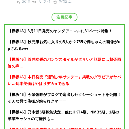
返信
リツイ
お気に
注目記事
【欅坂46】3月11日発売のヤングアニマルに31ページ特集！
【欅坂46】秋元康お気に入りの5人か？755で欅ちゃんの画像がu
pされるww
【欅坂46】菅井友香のパンツスタイルがダサいと話題に…賛否両
論の声…
【欅坂46】本日発売『週刊少年サンデー』掲載のグラビアがヤバ
い…鈴本美愉はやはりデカπである
【欅坂46】今泉佑唯がブログで肩出しセクシーショットを公開！
そんな餌で俺様が釣られクマーー
【欅坂46】乃木坂3期募集決定、他にHKT4期、NMB5期。1期の
卒業ラッシュの可能性も…