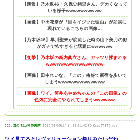
【朗報】乃木坂46・久保史緒里さん、デカくなって
いる様子wwwwwwwwww
【画像】中田花奈が『目をイジッた理由』が如実に
現れているこちらの画像…
【乃木坂46】早川聖来が涙流した時の山下美月の顔
がガチで怖すぎると話題にwwwwww
【衝撃】乃木坂の新内眞衣さん、ガッツリ揉まれる
wwwwwwwwwwwwwwww
【画像】田中れいな、「この」格好で新宿を歩いて
しまうwwwwwwwwwwwww
【画像】ワイ、筒井あやめちゃんの『この画像』の
色気に完全にやられてしまうwwwwww
529:
君の名は(神奈川県)
2016/03/05(土) 14:31:31.42 ID:KcusJTST0.net
ツイ見てるとレヴォリューション祭りみたいだね