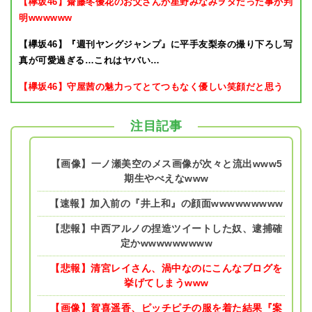
【欅坂46】齋藤冬優花のお父さんが星野みなみヲタだった事が判
明wwwwww
【欅坂46】『週刊ヤングジャンプ』に平手友梨奈の撮り下ろし写
真が可愛過ぎる…これはヤバい…
【欅坂46】守屋茜の魅力ってとてつもなく優しい笑顔だと思う
注目記事
【画像】一ノ瀬美空のメス画像が次々と流出www5
期生やべえなwww
【速報】加入前の『井上和』の顔面wwwwwwwww
【悲報】中西アルノの捏造ツイートした奴、逮捕確
定かwwwwwwwww
【悲報】清宮レイさん、渦中なのにこんなブログを
挙げてしまうwww
【画像】賀喜遥香、ピッチピチの服を着た結果『案