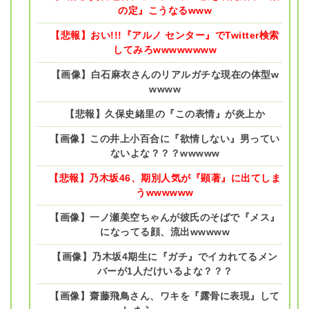
の定』こうなるwww
【悲報】おい!!!『アルノ センター』でTwitter検索
してみろwwwwwwww
【画像】白石麻衣さんのリアルガチな現在の体型w
wwww
【悲報】久保史緒里の『この表情』が炎上か
【画像】この井上小百合に『欲情しない』男ってい
ないよな？？？wwwww
【悲報】乃木坂46、期別人気が『顕著』に出てしま
うwwwwww
【画像】一ノ瀬美空ちゃんが彼氏のそばで『メス』
になってる顔、流出wwwww
【画像】乃木坂4期生に『ガチ』でイカれてるメン
バーが1人だけいるよな？？？
【画像】齋藤飛鳥さん、ワキを『露骨に表現』して