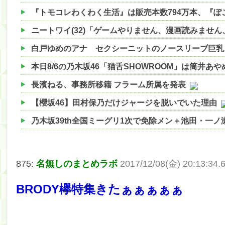
『トモコレわくわく生活』は販売本数794万本、『ぽこ 
白戸ゆめのアナ セクシーニットのノースリーブ巨乳！
本日8/6の乃木坂46「猫舌SHOWROOM」は筒井あ
長濱ねる、事務所移籍 フラーム所属を発表
【櫻坂46】田村保乃だけジャージを脱いでいた理由
乃木坂39th全国ミーグリ1次で免除メン＋池田・一
【櫻坂46】ハリソン守屋「ゆーづのせいです」【ラヴ
【櫻坂46】ミーグリで喧嘩！？山下瞳月、これはマ
875:
名無しのまとめラボ
2017/12/08(金) 20:13:34.
【日向坂46】この月、何かあるのか！？『お願いバ
BRODY欅特集きたぁぁぁぁぁ
【速報】中村麗乃ちゃんの思い出、挙げてけwwwwww
【朗報】増田三莉音さんの生足wwwwwwwwwwww