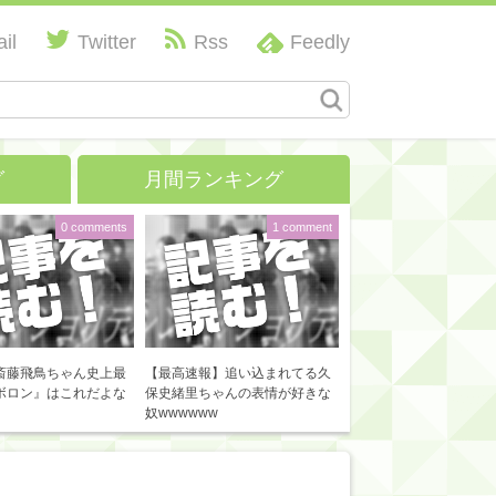
il
Twitter
Rss
Feedly
グ
月間ランキング
0 comments
1 comment
斎藤飛鳥ちゃん史上最
【最高速報】追い込まれてる久
ボロン』はこれだよな
保史緒里ちゃんの表情が好きな
奴wwwwww