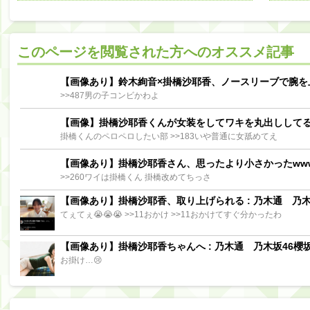
阪口珠美出演「秘密のストレス共有バラエティ め組の園」男の余計な一言SP【2025.8.5 23:56〜 TBS】
【櫻坂46】ミーグリで喧嘩！？山下瞳月、これはマジギレしてる
このページを閲覧された方へのオススメ記事
【日向坂46】この月、何かあるのか！？『お願いバッハ！』ミーグリ日程がこちら
Powere
Powered by livedoor 相互RSS
【画像あり】鈴木絢音×掛橋沙耶香、ノースリーブで腕を
>>487男の子コンビかわよ
【画像】掛橋沙耶香くんが女装をしてワキを丸出しして
掛橋くんのペロペロしたい部 >>183いや普通に女舐めてえ
【画像あり】掛橋沙耶香さん、思ったより小さかったww
>>260ワイは掛橋くん 掛橋改めてちっさ
【画像あり】掛橋沙耶香、取り上げられる : 乃木通 乃木坂
てぇてぇ😭😭😭 >>11おかけ >>11おかけてすぐ分かったわ
【画像あり】掛橋沙耶香ちゃんへ : 乃木通 乃木坂46櫻坂
お掛け…😢