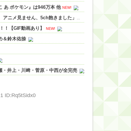
あ ポケモン』は946万本 他
NEW!
ニートワイ(32)「ゲームやりません、漫画読みません、アニメ見ません、5ch飽きました」←こいつに勧めたい趣味 他
！【GIF動画あり】
NEW!
やめ＆鈴木佑捺
ノ瀬・井上・川﨑・菅原・中西が全完売
ィット!】
ジギレしてる
61 ID:Rq5tSidx0
ッハ！』ミーグリ日程がこちら
wwwww