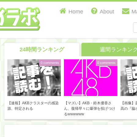
Home
About
Ma
24時間ランキング
週間ランキン
0 comments
0 comments
【速報】AKBクラスターの感染
【マズい】AKB・鈴木優香さ
【画像】
源、特定される
ん、復帰早々に爆弾を投げつけ
高の『脇
るwwwwww