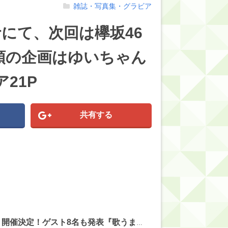
雑誌・写真集・グラビア
terにて、次回は欅坂46
頭の企画はゆいちゃん
21P
共有する
【にじさんじ】レヴィちゃん、3Dライブ「人間燦歌」開催決定！ゲスト8名も発表『歌うまバイキングなゲストや』【8/18(火)21:00】 他