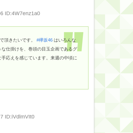
06 ID:4W7enz1a0
的だよな？
んで頂きたいです。
#欅坂46
はいろんな
うな仕掛けを、巻頭の目玉企画であるグ
な手応えを感じています。来週の中頃に
7 ID:iVdlmVIt0