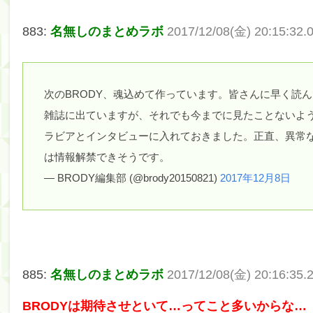
【朗報】増田三莉音さんの生足wwwwwwwwwwww
883:
名無しのまとめラボ
2017/12/08(金) 20:15:32.
【川﨑桜】まあ、でも筑駒は断れないだろ？
筒井あやめ、アレをチラリ。こういう偶然の方が官能
Powered by livedoor 相互RSS
次のBRODY、魂込めて作っています。皆さんに早く読
雑誌に出ていますが、それでも今までに見たことないよ
ラビアとインタビューに入れておきました。正直、異常
は情報解禁できそうです。
— BRODY編集部 (@brody20150821)
2017年12月8日
885:
名無しのまとめラボ
2017/12/08(金) 20:16:35.2
BRODYは期待させといて…ってこと多いからな…