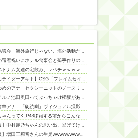
NEW!
福岡県議会「海外旅行じゃない、海外活動だ！」→視察費2.65億円公開で再炎上ｗｗｗ
NEW!
ウトの還暦祝いにホテル食事会と孫手作りの湯のみを用意。トメ「え？旅行じゃないの？周りは旅行なのに」図々しすぎる暴言に絶句←孫の気持ちを無下にする最低ババア
NEW!
移民ベトナム女達の宅飲み、レベチｗｗｗｗｗｗｗｗｗｗｗｗｗｗｗｗｗｗｗｗｗｗｗｗ
NEW!
【仮面ライダーアギト】CSG「フレイムセイバー」【プレバン受注開始】
白戸ゆめのアナ セクシーニットのノースリーブ巨乳！！【GIF動画あり】
岡本アルノ池田奥田ってぶっちゃけ櫻坂があってたよな
NEW!
井上清華アナ 「朗読劇」ヴィジュアル撮影！！【GIF動画あり】
NEW!
ずんちゃんってKLP48移籍する前からこんなに人気あったの？【AKB48山根涼羽】
【速報】中村麗乃ちゃんの思い出、挙げてけwwwwwwwwwww
【朗報】増田三莉音さんの生足wwwwwwwwwwww