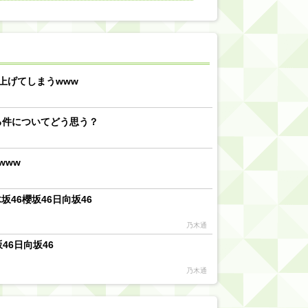
【川﨑桜】まあ、でも筑駒は断れないだろ？
乃木坂46『オリコン上半期SG1位獲得!!』←もうこれ今が全盛期だろwwwwww
d by livedoor 相互RSS
上げてしまうwww
る件についてどう思う？
www
46櫻坂46日向坂46
乃木通
46日向坂46
乃木通