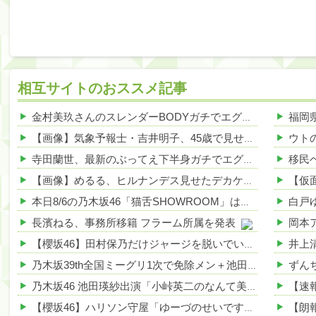
相互サイトのおススメ記事
金村美玖さんのスレンダーBODYガチでエグいって・・・ガチでエグいって・・・ 他
【画像】気象予報士・吉井明子、45歳で見せたビキニ姿がHすぎる 他
寺田蘭世、最新のぶってえ下半身ガチでエグいって・・・ 他
【画像】めるる、ヒルナンデス見せたデカケツがそそる 他
本日8/6の乃木坂46「猫舌SHOWROOM」は筒井あやめ＆鈴木佑捺
長濱ねる、事務所移籍 フラーム所属を発表
【櫻坂46】田村保乃だけジャージを脱いでいた理由
乃木坂39th全国ミーグリ1次で免除メン＋池田・一ノ瀬・井上・川﨑・菅原・中西が全完売
乃木坂46 池田瑛紗出演「小峠英二のなんて美だ！」テーマ：徳川家康【2025.8.5 24:00〜 TOKYO MX】
【櫻坂46】ハリソン守屋「ゆーづのせいです」【ラヴィット!】