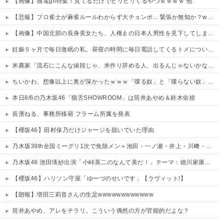
【画像】感電gif特集！見てるだけでビリビリくるやつｗｗｗｗ 他
【悲報】プロ雀士が麻雀ルールわからず大チョンボ... 緊張か無知か？wwwwww 他
【画像】中国北部の長身美女たち、人権🍐の日本人男性を見下してしまうｗｗｗｗ 他
妊娠５ヶ月で毎日激眠の私。昼寝の時間に毎日電話してくるトメについにブチギレ「ボケ入ってんのか！」怒鳴ってガチャ切りした結果ｗｗ←妊婦の睡眠を邪魔する奴は容赦しない
米農家「流石にこんな値段じゃ、米作り辞める人、出るんじゃないかなあ？？」
ちいかわ、想像以上に奥が深かったｗｗｗ「喋る奴」と「喋らない奴」で人格に差がある模様
本日8/6の乃木坂46「猫舌SHOWROOM」は筒井あやめ＆鈴木佑捺
長濱ねる、事務所移籍 フラーム所属を発表
【櫻坂46】田村保乃だけジャージを脱いでいた理由
乃木坂39th全国ミーグリ1次で免除メン＋池田・一ノ瀬・井上・川﨑・菅原・中西が全完売
乃木坂46 池田瑛紗出演「小峠英二のなんて美だ！」テーマ：徳川家康【2025.8.5 24:00〜 TOKYO MX】
【櫻坂46】ハリソン守屋「ゆーづのせいです」【ラヴィット!】
【朗報】増田三莉音さんの生足wwwwwwwwwwww
筒井あやめ、アレをチラリ。こういう偶然の方が官能的だよな？