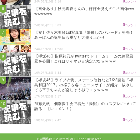
0
24年05月10日 9:19
コメント
【画像あり】秋元真夏さんの、ほぼ全見えのこの画像ww
wwwwww
0
24年08月27日 8:03
コメント
【祝】佐々木美玲1st写真集『陽射しのパレード』発売！
みーぱんの誕生日も重なり大盛り上がり
0
24年12月20日 12:30
コメント
【欅坂46】指原莉乃がTwitterでドリームチームの練習風
景を公開！これはサイマジョ決定だなｗｗｗｗ
0
16年07月18日 8:34
コメント
【欅坂46】ライブ衣装、ステージ装飾など7/23開催『欅
共和国2017』の様子を各ニュースサイトが紹介！放水し
てる平手ちゃんが楽しそう杉ワロタｗｗｗ
0
17年07月23日 9:17
コメント
加藤史帆、個別握手会で着た「怪獣」のコスプレについて
語る！【レコメン！】
0
19年10月30日 2:42
コメント
(C)欅坂46まとめラボ ALL Right Reserved.