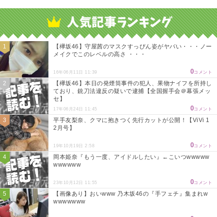
Powered by livedoor 相互RSS
【欅坂46】守屋茜のマスクすっぴん姿がヤバい・・・ノー
メイクでこのレベルの高さ ・・・
0
16年06月11日 11:39
コメント
【欅坂46】本日の発煙筒事件の犯人、果物ナイフを所持し
ており、銃刀法違反の疑いで逮捕【全国握手会＠幕張メッ
セ】
0
17年06月24日 11:45
コメント
平手友梨奈、クマに抱きつく先行カットが公開！【ViVi 1
2月号】
0
19年10月19日 2:58
コメント
岡本姫奈『もう一度、アイドルしたい』←こいつwwwww
wwwwww
0
23年10月12日 11:55
コメント
【画像あり】おいwww 乃木坂46の『手フェチ』集まれw
wwwwwww