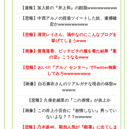
【速報】加入前の『井上和』の顔面wwwwwwwww
【悲報】中西アルノの捏造ツイートした奴、逮捕確
定かwwwwwwwww
【悲報】清宮レイさん、渦中なのにこんなブログを
挙げてしまうwww
【画像】賀喜遥香、ピッチピチの服を着た結果『案
の定』こうなるwww
【悲報】おい!!!『アルノ センター』でTwitter検索
してみろwwwwwwww
【画像】白石麻衣さんのリアルガチな現在の体型w
wwww
【悲報】久保史緒里の『この表情』が炎上か
【画像】この井上小百合に『欲情しない』男ってい
ないよな？？？wwwww
【悲報】乃木坂46、期別人気が『顕著』に出てしま