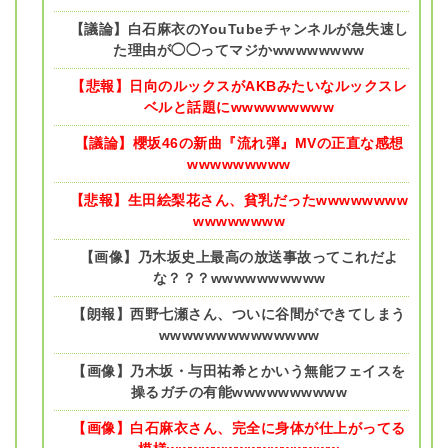
【議論】白石麻衣のYouTubeチャンネルが急失速し
た理由が◯◯ってマジかwwwwwwww
【悲報】日向のルックスがAKBみたいなルックスレ
ベルと話題にwwwwwwwww
【議論】櫻坂46の新曲『流れ弾』MVの正直な感想
wwwwwwwww
【悲報】生田絵梨花さん、貧乳だったwwwwwwww
wwwwwwww
【画像】乃木坂史上最高の放送事故ってこれだよ
な？？？wwwwwwwwww
【朗報】西野七瀬さん、ついに谷間ができてしまう
wwwwwwwwwwwwww
【画像】乃木坂・与田祐希とかいう無能フェイスを
操るガチの有能wwwwwwwwww
【画像】白石麻衣さん、完全に身体が仕上がってる