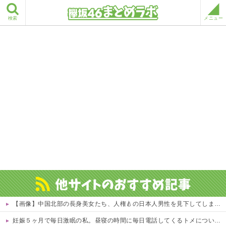
検索
メニュー
【画像】中国北部の長身美女たち、人権🍐の日本人男性を見下してしまうｗｗｗｗ 他
妊娠５ヶ月で毎日激眠の私。昼寝の時間に毎日電話してくるトメについにブチギレ「ボケ入ってんのか！」怒鳴ってガチャ切りした結果ｗｗ←妊婦の睡眠を邪魔する奴は容赦しない