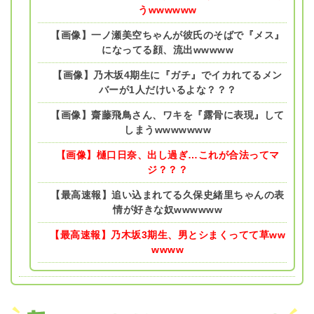
うwwwwww
【画像】一ノ瀬美空ちゃんが彼氏のそばで『メス』
になってる顔、流出wwwww
【画像】乃木坂4期生に『ガチ』でイカれてるメン
バーが1人だけいるよな？？？
【画像】齋藤飛鳥さん、ワキを『露骨に表現』して
しまうwwwwwww
【画像】樋口日奈、出し過ぎ…これが合法ってマ
ジ？？？
【最高速報】追い込まれてる久保史緒里ちゃんの表
情が好きな奴wwwwww
【最高速報】乃木坂3期生、男とシまくってて草ww
wwww