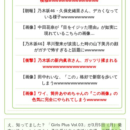
模様wwwwwwwwwwwwwww
【朗報】乃木坂46・久保史緒里さん、デカくなって
いる様子wwwwwwwwww
【画像】中田花奈が『目をイジッた理由』が如実に
現れているこちらの画像…
【乃木坂46】早川聖来が涙流した時の山下美月の顔
がガチで怖すぎると話題にwwwwww
【衝撃】乃木坂の新内眞衣さん、ガッツリ揉まれる
wwwwwwwwwwwwwwww
【画像】田中れいな、「この」格好で新宿を歩いて
しまうwwwwwwwwwwwww
【画像】ワイ、筒井あやめちゃんの『この画像』の
色気に完全にやられてしまうwwwwww
え、知ってました？ 「Girls Plus Vol.03」が3月5日（月）発