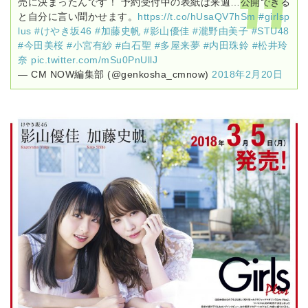
売に決まったんです！ 予約受付中の表紙は来週…公開できる
と自分に言い聞かせます。
https://t.co/hUsaQV7hSm
#girlsp
lus
#けやき坂46
#加藤史帆
#影山優佳
#瀧野由美子
#STU48
#今田美桜
#小宮有紗
#白石聖
#多屋来夢
#内田珠鈴
#松井玲
奈
pic.twitter.com/mSu0PnUllJ
— CM NOW編集部 (@genkosha_cmnow)
2018年2月20日