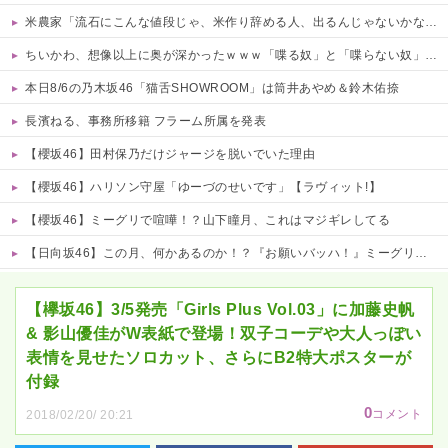
米農家「流石にこんな値段じゃ、米作り辞める人、出るんじゃないかなあ？？」
ちいかわ、想像以上に奥が深かったｗｗｗ「喋る奴」と「喋らない奴」で人格に差がある模様
本日8/6の乃木坂46「猫舌SHOWROOM」は筒井あやめ＆鈴木佑捺
長濱ねる、事務所移籍 フラーム所属を発表
【櫻坂46】田村保乃だけジャージを脱いでいた理由
【櫻坂46】ハリソン守屋「ゆーづのせいです」【ラヴィット!】
【櫻坂46】ミーグリで喧嘩！？山下瞳月、これはマジギレしてる
【日向坂46】この月、何かあるのか！？『お願いバッハ！』ミーグリ日程がこちら
Powered by livedoor 相互RSS
【欅坂46】3/5発売「Girls Plus Vol.03」に加藤史帆
& 影山優佳がW表紙で登場！双子コーデや大人っぽい
表情を見せたソロカット、さらにB2特大ポスターが
付録
0
コメント
2018/02/20/ 20:21