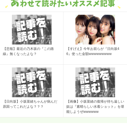
【悲報】最近の乃木坂の『この路
【すげえ】今年お前らが『日向坂4
線』無くなったよな？
6』使った金額wwwwwwwww
【日向坂】小坂菜緒ちゃんが病んだ
【画像】小坂菜緒の復帰が待ち遠しい
原因ってこれだよな？？？
奴は『素晴らしい水着ショット』を堪
能しようぜwwwwww