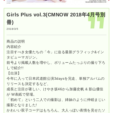
Girls Plus vol.3(CMNOW 2018年4月号別
冊)
2018/3/5
商品の説明
内容紹介
注目すべき女優たちの「今」に迫る最新グラフィック&イン
タビューマガジン。
前号より掲載人数を増やし、ボリュームたっぷりの撮り下ろ
しで紹介!!
【出演】
今年に入って日本武道館公演3daysを完走、単独アルバムの
リリースも決定するなど、
成長と注目が著しい、けやき坂46から加藤史帆 & 影山優佳
が W表紙で登場。
「初めて」という二人での撮影は、姉妹のように仲睦まじい
撮影となりました!
かわいい双子コーデはもちろん、大人っぽい表情を見せたソ