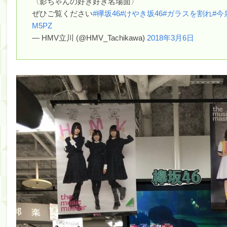
〈影ちゃんの好き好き名場面〉
【朗報】増田三莉音さんの生足wwwwwwwwwwww
ぜひご覧ください
#欅坂46
#けやき坂46
#ガラスを割れ
#今
【川﨑桜】まあ、でも筑駒は断れないだろ？
M5PZ
— HMV立川 (@HMV_Tachikawa)
2018年3月6日
筒井あやめ、アレをチラリ。こういう偶然の方が官能
Powered by livedoor 相互RSS