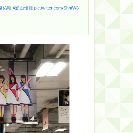
泉佑唯
#影山優佳
pic.twitter.com/ShhtW8
的だよな？