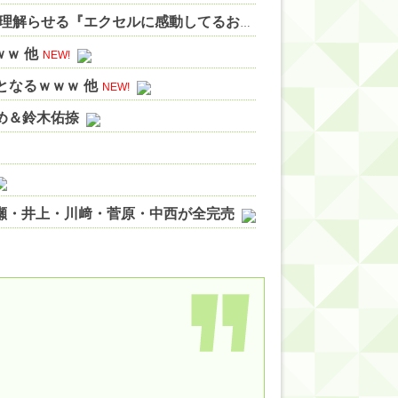
【にじさんじ】五木、長尾に表計算ソフトの便利さを理解らせる『エクセルに感動してるおじさん見てなんか感動する』 他
ｗ 他
NEW!
となるｗｗｗ 他
NEW!
やめ＆鈴木佑捺
ノ瀬・井上・川﨑・菅原・中西が全完売
ィット!】
ジギレしてる
ッハ！』ミーグリ日程がこちら
wwwww