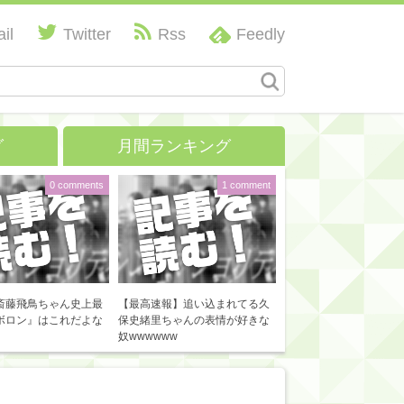
il
Twitter
Rss
Feedly
グ
月間ランキング
0 comments
1 comment
斎藤飛鳥ちゃん史上最
【最高速報】追い込まれてる久
ボロン』はこれだよな
保史緒里ちゃんの表情が好きな
奴wwwwww