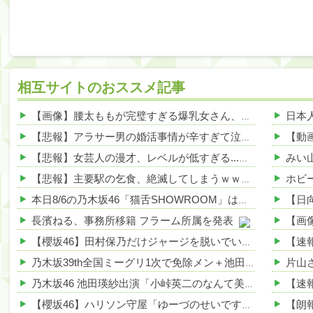
相互サイトのおススメ記事
【画像】腰太ももが完璧すぎる爆乳女さん、見つかるｗｗｗｗ 他
【悲報】アラサー男の婚活事情が辛すぎて泣けてくるwwwwwww 他
【悲報】女芸人の漫才、レベルが低すぎる...その理由がこれwww 他
【悲報】主要駅の乞食、絶滅してしまうｗｗｗｗその理由がこれｗｗｗｗ 他
本日8/6の乃木坂46「猫舌SHOWROOM」は筒井あやめ＆鈴木佑捺
長濱ねる、事務所移籍 フラーム所属を発表
【櫻坂46】田村保乃だけジャージを脱いでいた理由
乃木坂39th全国ミーグリ1次で免除メン＋池田・一ノ瀬・井上・川﨑・菅原・中西が全完売
乃木坂46 池田瑛紗出演「小峠英二のなんて美だ！」テーマ：徳川家康【2025.8.5 24:00〜 TOKYO MX】
【櫻坂46】ハリソン守屋「ゆーづのせいです」【ラヴィット!】