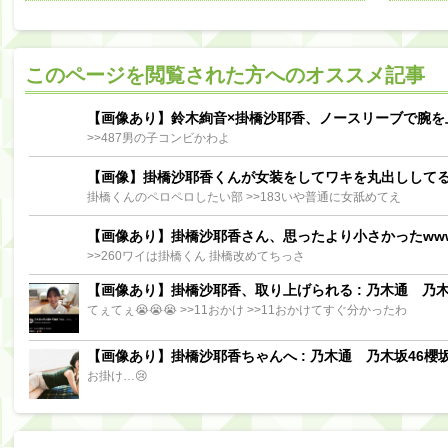
阪口珠美出演「秘密のストレス共有バラエティ め組の園」男の余計な一言SP【2025.8.5 23:56〜 TBS】
【櫻坂46】ミーグリで喧嘩！？山下瞳月、これはマジギレしてる
このページを閲覧された方へのオススメ記事
【日向坂46】この月、何かあるのか！？『お願いバッハ！』ミーグリ日程がこちら
Powere
Powered by livedoor 相互RSS
【画像あり】鈴木絢音×掛橋沙耶香、ノースリーブで腕を
>>487男の子コンビかわよ
【画像】掛橋沙耶香くんが女装をしてワキを丸出しして
掛橋くんのペロペロしたい部 >>183いや普通に女舐めてえ
【画像あり】掛橋沙耶香さん、思ったより小さかったww
>>260ワイは掛橋くん 掛橋改めてちっさ
【画像あり】掛橋沙耶香、取り上げられる : 乃木通 乃木坂
てぇてぇ😭😭😭 >>11おかけ >>11おかけてすぐ分かったわ
【画像あり】掛橋沙耶香ちゃんへ : 乃木通 乃木坂46櫻坂
お掛け…😢