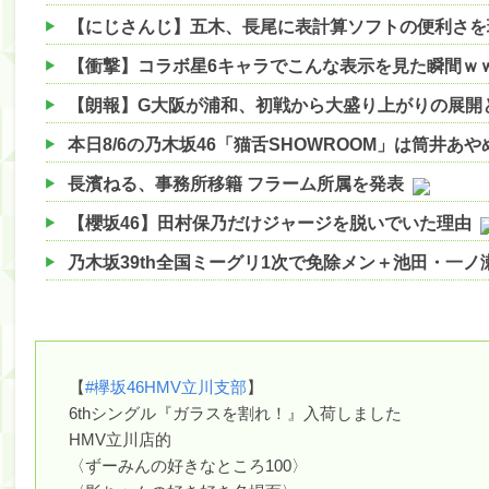
【衝撃】コラボ星6キャラでこんな表示を見た瞬間ｗｗ
【朗報】G大阪が浦和、初戦から大盛り上がりの展開
本日8/6の乃木坂46「猫舌SHOWROOM」は筒井あ
長濱ねる、事務所移籍 フラーム所属を発表
【櫻坂46】田村保乃だけジャージを脱いでいた理由
乃木坂39th全国ミーグリ1次で免除メン＋池田・一
【櫻坂46】ハリソン守屋「ゆーづのせいです」【ラヴ
【櫻坂46】ミーグリで喧嘩！？山下瞳月、これはマ
【日向坂46】この月、何かあるのか！？『お願いバ
【
#欅坂46HMV立川支部
】
6thシングル『ガラスを割れ！』入荷しました
【速報】中村麗乃ちゃんの思い出、挙げてけwwwwww
HMV立川店的
【朗報】増田三莉音さんの生足wwwwwwwwwwww
〈ずーみんの好きなところ100〉