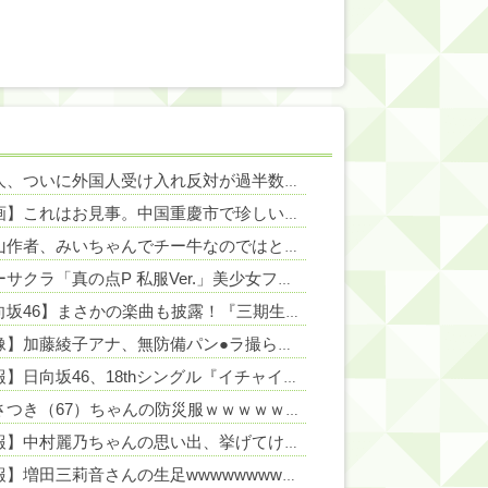
NEW!
日本人、ついに外国人受け入れ反対が過半数突破ｗｗｗ
NEW!
NEW!
【動画】これはお見事。中国重慶市で珍しい事故が撮影される。
NEW!
NEW!
みい山作者、みいちゃんでチー牛なのではという疑惑が生まれるｗｗｗｗｗｗｗ
NEW!
ホビーサクラ「真の点P 私服Ver.」美少女フィギュア【予約開始】
NEW!
【日向坂46】まさかの楽曲も披露！『三期生LIVE』愛知公演のレポがこちら
【画像】加藤綾子アナ、無防備パン●ラ撮られちゃう
NEW!
【速報】日向坂46、18thシングル『イチャイチャ虫』の発売が決定！！
片山さつき（67）ちゃんの防災服ｗｗｗｗｗｗｗｗｗｗｗｗｗｗｗｗｗｗｗ（画像あり）
【速報】中村麗乃ちゃんの思い出、挙げてけwwwwwwwwwww
【朗報】増田三莉音さんの生足wwwwwwwwwwww