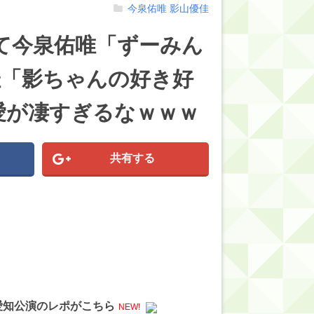
今泉佑唯
影山優佳
にて今泉佑唯「ずーみん
佳「影ちゃんの好き好
愛が凄すぎるなｗｗｗ
共有する
』愛知公演のレポがこちら
NEW!