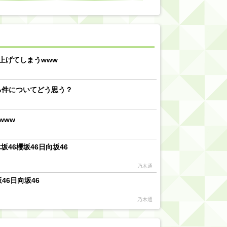
【川﨑桜】まあ、でも筑駒は断れないだろ？
乃木坂46『オリコン上半期SG1位獲得!!』←もうこれ今が全盛期だろwwwwww
d by livedoor 相互RSS
上げてしまうwww
る件についてどう思う？
www
46櫻坂46日向坂46
乃木通
46日向坂46
乃木通