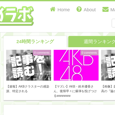
Home
About
Ma
24時間ランキング
週間ランキン
0 comments
0 comments
【速報】AKBクラスターの感染
【マズい】AKB・鈴木優香さ
【画像】
源、特定される
ん、復帰早々に爆弾を投げつけ
高の『脇
るwwwwww