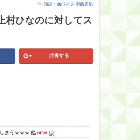
雑談・面白ネタ
加藤史帆
 上村ひなのに対してス
共有する
しまうｗｗｗ 他
NEW!