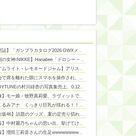
【模型誌】「ガンプラカタログ2026 GWXメモリアル編」【予約開始】
NEW!
NEW!
【勝利の女神:NIKKE】Hanabee「ドロシー – ルナーライト」「プリバティ – シャープレッスン」「アルカナ：フォーチュンメイト」【フィギュア化決定】
NEW!
【ライムライト・レモネードジャム】アリスグリント「陽見恵凪」フィギュア【明日予約開始】
NEW!
飲み会で席を離れた隙にスマホを操作され、全ゲームアプリをアンインストールされた…課金データ消失にキレると「復元できるならいいじゃん」「ゲーム如きで」と逆ギレして帰走
CANDYTUNEの村川緋杏の写真集売上、0.12万部wwwwwwwwww
NEW!
【画像】モー娘・牧野真莉愛、ラヴィットで軽く胸チラしちゃう
NEW!
刈川くるみアナ くっきり巨乳が揺れる！！【GIF動画あり】
NEW!
【日向坂46】話題のグッズ、案の定売り切れ…
NEW!
【速報】中村麗乃ちゃんの思い出、挙げてけwwwwwwwwwww
【朗報】増田三莉音さんの生足wwwwwwwwwwww