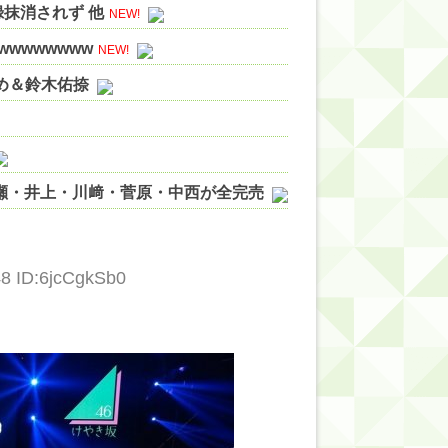
録抹消されず 他
NEW!
wwwwwwww
NEW!
やめ＆鈴木佑捺
ノ瀬・井上・川﨑・菅原・中西が全完売
ィット!】
ジギレしてる
48 ID:6jcCgkSb0
ッハ！』ミーグリ日程がこちら
wwwww