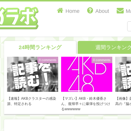
Home
About
Ma
24時間ランキング
週間ランキン
0 comments
0 comments
【速報】AKBクラスターの感染
【マズい】AKB・鈴木優香さ
【画像】
源、特定される
ん、復帰早々に爆弾を投げつけ
高の『脇
るwwwwww