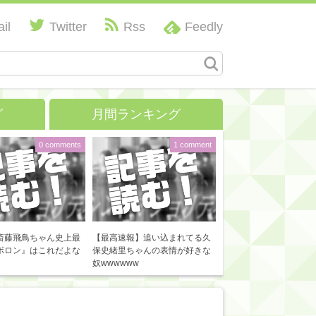
il
Twitter
Rss
Feedly
グ
月間ランキング
0 comments
1 comment
斎藤飛鳥ちゃん史上最
【最高速報】追い込まれてる久
ボロン』はこれだよな
保史緒里ちゃんの表情が好きな
奴wwwwww