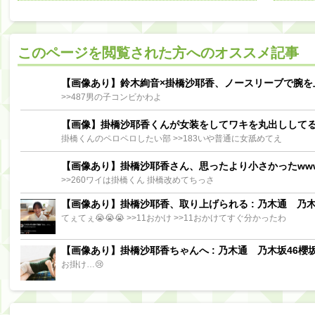
阪口珠美出演「秘密のストレス共有バラエティ め組の園」男の余計な一言SP【2025.8.5 23:56〜 TBS】
【櫻坂46】ミーグリで喧嘩！？山下瞳月、これはマジギレしてる
このページを閲覧された方へのオススメ記事
【日向坂46】この月、何かあるのか！？『お願いバッハ！』ミーグリ日程がこちら
Powere
Powered by livedoor 相互RSS
【画像あり】鈴木絢音×掛橋沙耶香、ノースリーブで腕を
>>487男の子コンビかわよ
【画像】掛橋沙耶香くんが女装をしてワキを丸出しして
掛橋くんのペロペロしたい部 >>183いや普通に女舐めてえ
【画像あり】掛橋沙耶香さん、思ったより小さかったww
>>260ワイは掛橋くん 掛橋改めてちっさ
【画像あり】掛橋沙耶香、取り上げられる : 乃木通 乃木坂
てぇてぇ😭😭😭 >>11おかけ >>11おかけてすぐ分かったわ
【画像あり】掛橋沙耶香ちゃんへ : 乃木通 乃木坂46櫻坂
お掛け…😢