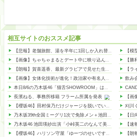
相互サイトのおススメ記事
【悲報】老舗旅館、湯を半年に1回しか入れ替えず基準値3700倍のレジオネラ菌増殖…その理由がこれｗｗｗｗ 他
【画像】ちゃちゃまるとデート中に映り込んだ謎の茶髪男ｗｗｗｗｗ 他
【朗報】賀喜遥香、最新グラビアで見せた生足がエグすぎる 他
【画像】女体化技術が進化！政治家や有名人が美人になりすぎて草ｗｗｗｗ 他
本日8/6の乃木坂46「猫舌SHOWROOM」は筒井あやめ＆鈴木佑捺
長濱ねる、事務所移籍 フラーム所属を発表
【櫻坂46】田村保乃だけジャージを脱いでいた理由
乃木坂39th全国ミーグリ1次で免除メン＋池田・一ノ瀬・井上・川﨑・菅原・中西が全完売
乃木坂46 池田瑛紗出演「小峠英二のなんて美だ！」テーマ：徳川家康【2025.8.5 24:00〜 TOKYO MX】
【櫻坂46】ハリソン守屋「ゆーづのせいです」【ラヴィット!】