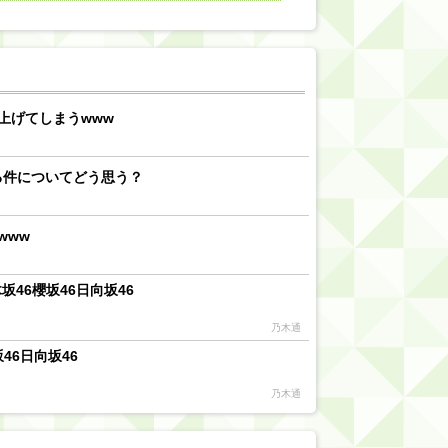
【川﨑桜】まあ、でも筑駒は断れないだろ？
乃木坂46『オリコン上半期SG1位獲得!!』←もうこれ今が全盛期だろwwwwww
d by livedoor 相互RSS
上げてしまうwww
る件についてどう思う？
www
46櫻坂46日向坂46
乃木通
46日向坂46
乃木通