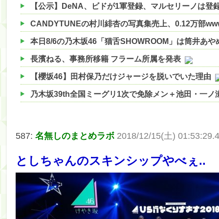
【公示】DeNA、ビドが1軍登録、マルセリーノは登
CANDYTUNEの村川緋杏の写真集売上、0.12万部ww
本日8/6の乃木坂46「猫舌SHOWROOM」は筒井あ
長濱ねる、事務所移籍 フラーム所属を発表
【櫻坂46】田村保乃だけジャージを脱いでいた理由
乃木坂39th全国ミーグリ1次で免除メン＋池田・一
【櫻坂46】ハリソン守屋「ゆーづのせいです」【ラヴ
【櫻坂46】ミーグリで喧嘩！？山下瞳月、これはマ
587:
名無しのまとめラボ
2018/12/15(土) 01:53:29.
【日向坂46】この月、何かあるのか！？『お願いバ
としちゃんのスキンシップやべぇ..
【速報】中村麗乃ちゃんの思い出、挙げてけwwwwww
【朗報】増田三莉音さんの生足wwwwwwwwwwww
【朗報】増田三莉音さんの生足wwwwwwwwwwww
【川﨑桜】まあ、でも筑駒は断れないだろ？