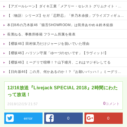
【アズールレーン】ダイキ工業「メアリー・セレスト グリムナイト・リーパー」フィギュア【10日予約開始】
【〈物語〉シリーズ】セガ「忍野忍」「斧乃木余接」プライズフィギュア【彩色原型公開】
本日8/6の乃木坂46「猫舌SHOWROOM」は筒井あやめ＆鈴木佑捺
長濱ねる、事務所移籍 フラーム所属を発表
【櫻坂46】田村保乃だけジャージを脱いでいた理由
【櫻坂46】ハリソン守屋「ゆーづのせいです」【ラヴィット!】
【櫻坂46】ミーグリで喧嘩！？山下瞳月、これはマジギレしてる
【日向坂46】この月、何かあるのか！？『お願いバッハ！』ミーグリ日程がこちら
Powered by livedoor 相互RSS
12/16放送『Livejack SPECIAL 2018』2時間にわた
って放送！
0
コメント
2018/12/15/ 21:57
error
0
0