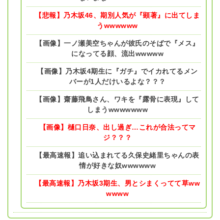
【悲報】乃木坂46、期別人気が『顕著』に出てしま
うwwwwww
【画像】一ノ瀬美空ちゃんが彼氏のそばで『メス』
になってる顔、流出wwwww
【画像】乃木坂4期生に『ガチ』でイカれてるメン
バーが1人だけいるよな？？？
【画像】齋藤飛鳥さん、ワキを『露骨に表現』して
しまうwwwwwww
【画像】樋口日奈、出し過ぎ…これが合法ってマ
ジ？？？
【最高速報】追い込まれてる久保史緒里ちゃんの表
情が好きな奴wwwwww
【最高速報】乃木坂3期生、男とシまくってて草ww
wwww