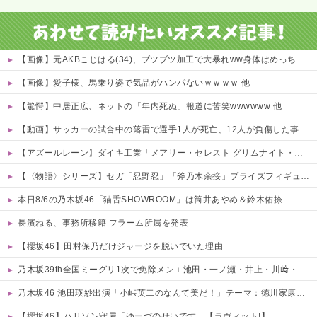
【画像】元AKBこじはる(34)、ブツブツ加工で大暴れww身体はめっちゃいいのにな・・・ 他
【画像】愛子様、馬乗り姿で気品がハンパないｗｗｗｗ 他
【驚愕】中居正広、ネットの「年内死ぬ」報道に苦笑wwwwww 他
【動画】サッカーの試合中の落雷で選手1人が死亡、12人が負傷した事故。
【アズールレーン】ダイキ工業「メアリー・セレスト グリムナイト・リーパー」フィギュア【10日予約開始】
【〈物語〉シリーズ】セガ「忍野忍」「斧乃木余接」プライズフィギュア【彩色原型公開】
本日8/6の乃木坂46「猫舌SHOWROOM」は筒井あやめ＆鈴木佑捺
長濱ねる、事務所移籍 フラーム所属を発表
【櫻坂46】田村保乃だけジャージを脱いでいた理由
乃木坂39th全国ミーグリ1次で免除メン＋池田・一ノ瀬・井上・川﨑・菅原・中西が全完売
乃木坂46 池田瑛紗出演「小峠英二のなんて美だ！」テーマ：徳川家康【2025.8.5 24:00〜 TOKYO MX】
【櫻坂46】ハリソン守屋「ゆーづのせいです」【ラヴィット!】