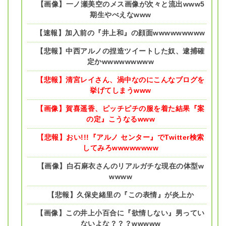
【画像】一ノ瀬美空のメス画像が次々と流出www5
期生やべえなwww
【速報】加入前の『井上和』の顔面wwwwwwwww
【悲報】中西アルノの捏造ツイートした奴、逮捕確
定かwwwwwwwww
【悲報】清宮レイさん、渦中なのにこんなブログを
挙げてしまうwww
【画像】賀喜遥香、ピッチピチの服を着た結果『案
の定』こうなるwww
【悲報】おい!!!『アルノ センター』でTwitter検索
してみろwwwwwwww
【画像】白石麻衣さんのリアルガチな現在の体型w
wwww
【悲報】久保史緒里の『この表情』が炎上か
【画像】この井上小百合に『欲情しない』男ってい
ないよな？？？wwwww