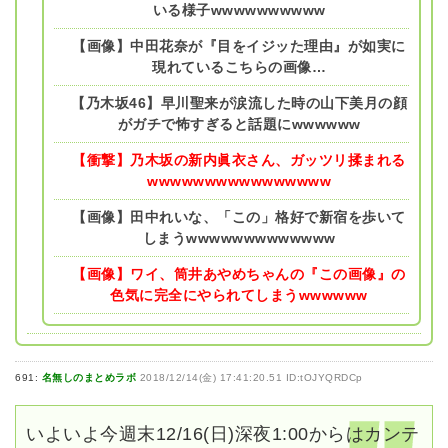
いる様子wwwwwwwwww
【画像】中田花奈が『目をイジッた理由』が如実に
現れているこちらの画像…
【乃木坂46】早川聖来が涙流した時の山下美月の顔
がガチで怖すぎると話題にwwwwww
【衝撃】乃木坂の新内眞衣さん、ガッツリ揉まれる
wwwwwwwwwwwwwwww
【画像】田中れいな、「この」格好で新宿を歩いて
しまうwwwwwwwwwwwww
【画像】ワイ、筒井あやめちゃんの『この画像』の
色気に完全にやられてしまうwwwwww
691:
名無しのまとめラボ
2018/12/14(金) 17:41:20.51 ID:tOJYQRDCp
いよいよ今週末12/16(日)深夜1:00からはカンテ