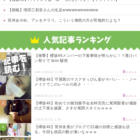
【朗報】増田三莉音さんの生足wwwwwwwwwwww
筒井あやめ、アレをチラリ。こういう偶然の方が官能的だよな？
Powered by livedoor 相互RSS
【衝撃】櫻坂46メンバーの下着事情が明らかに！？透けパ
ン祭りで fans 騒然
0
24年12月04日 11:30
コメント
【欅坂46】守屋茜のマスクすっぴん姿がヤバい・・・ノー
メイクでこのレベルの高さ ・・・
0
16年06月11日 11:39
コメント
【欅坂46】初めての個別握手会全枠完売に尾関梨香が感謝
の土下座を披露、さすが尾関スタイルｗｗｗ
0
17年01月27日 1:40
コメント
【欅坂46】菅井友香がブログで22歳の目標と感謝を語
る。今回も祝花の数が凄いなｗｗｗ