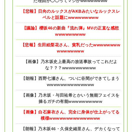
た理由が◯◯ってマジかwwwwwwww
【悲報】日向のルックスがAKBみたいなルックスレ
ベルと話題にwwwwwwwww
【議論】櫻坂46の新曲『流れ弾』MVの正直な感想
wwwwwwwww
【悲報】生田絵梨花さん、貧乳だったwwwwwwww
wwwwwwww
【画像】乃木坂史上最高の放送事故ってこれだよ
な？？？wwwwwwwwww
【朗報】西野七瀬さん、ついに谷間ができてしまう
wwwwwwwwwwwwww
【画像】乃木坂・与田祐希とかいう無能フェイスを
操るガチの有能wwwwwwwwww
【画像】白石麻衣さん、完全に身体が仕上がってる
模様wwwwwwwwwwwwwww
【朗報】乃木坂46・久保史緒里さん、デカくなって