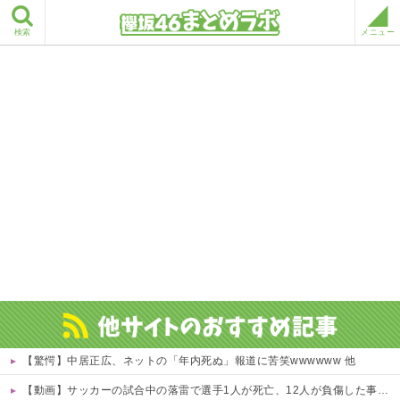
検索
メニュー
【驚愕】中居正広、ネットの「年内死ぬ」報道に苦笑wwwwww 他
【動画】サッカーの試合中の落雷で選手1人が死亡、12人が負傷した事故。