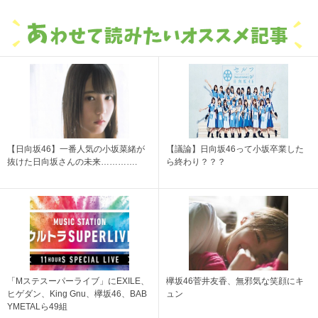
【日向坂46】一番人気の小坂菜緒が
【議論】日向坂46って小坂卒業した
抜けた日向坂さんの未来………….
ら終わり？？？
「Mステスーパーライブ」にEXILE、
欅坂46菅井友香、無邪気な笑顔にキ
ヒゲダン、King Gnu、欅坂46、BAB
ュン
YMETALら49組