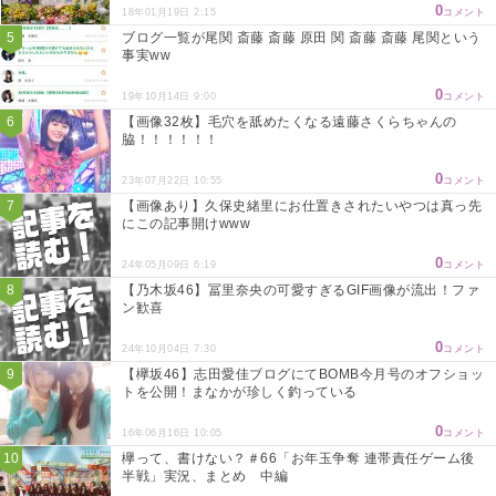
0
18年01月19日 2:15
コメント
ブログ一覧が尾関 斎藤 斎藤 原田 関 斎藤 斎藤 尾関という
事実ww
0
19年10月14日 9:00
コメント
【画像32枚】毛穴を舐めたくなる遠藤さくらちゃんの
脇！！！！！！
0
23年07月22日 10:55
コメント
【画像あり】久保史緒里にお仕置きされたいやつは真っ先
にこの記事開けwww
0
24年05月09日 6:19
コメント
【乃木坂46】冨里奈央の可愛すぎるGIF画像が流出！ファ
ン歓喜
0
24年10月04日 7:30
コメント
【欅坂46】志田愛佳ブログにてBOMB今月号のオフショッ
トを公開！まなかが珍しく釣っている
0
16年06月16日 10:05
コメント
欅って、書けない？＃66「お年玉争奪 連帯責任ゲーム後
半戦」実況、まとめ 中編