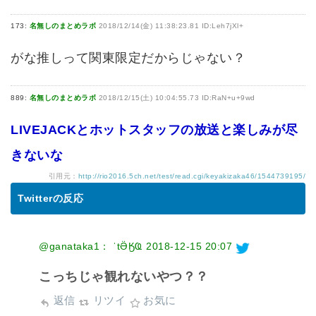
173:
名無しのまとめラボ
2018/12/14(金) 11:38:23.81 ID:Leh7jXl+
がな推しって関東限定だからじゃない？
889:
名無しのまとめラボ
2018/12/15(土) 10:04:55.73 ID:RaN+u+9wd
LIVEJACKとホットスタッフの放送と楽しみが尽
きないな
引用元：
http://rio2016.5ch.net/test/read.cgi/keyakizaka46/1544739195/
Twitterの反応
@ganataka1： ˈtӚӃҨ
2018-12-15 20:07
こっちじゃ観れないやつ？？
返信
リツイ
お気に