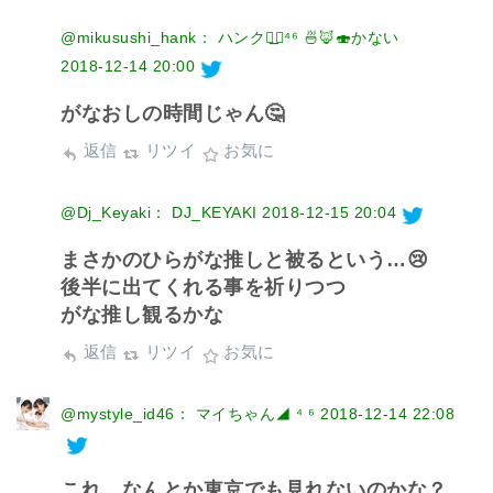
@mikusushi_hank： ハンク◢͟￨⁴⁶ 🍜🦊🍣かない
2018-12-14 20:00
がなおしの時間じゃん🤔
返信
リツイ
お気に
@Dj_Keyaki： DJ_KEYAKI
2018-12-15 20:04
まさかのひらがな推しと被るという…😢
後半に出てくれる事を祈りつつ
がな推し観るかな
返信
リツイ
お気に
@mystyle_id46： マイちゃん◢ ⁴ ⁶
2018-12-14 22:08
これ、なんとか東京でも見れないのかな？