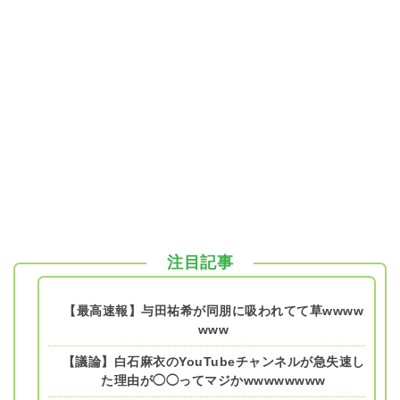
注目記事
【最高速報】与田祐希が同朋に吸われてて草wwww
www
【議論】白石麻衣のYouTubeチャンネルが急失速し
た理由が◯◯ってマジかwwwwwwww