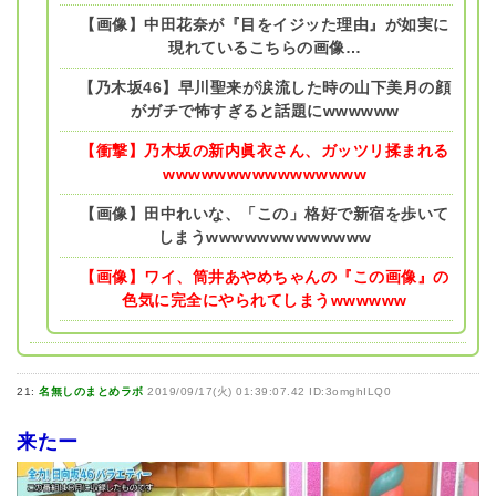
【画像】中田花奈が『目をイジッた理由』が如実に
現れているこちらの画像…
【乃木坂46】早川聖来が涙流した時の山下美月の顔
がガチで怖すぎると話題にwwwwww
【衝撃】乃木坂の新内眞衣さん、ガッツリ揉まれる
wwwwwwwwwwwwwwww
【画像】田中れいな、「この」格好で新宿を歩いて
しまうwwwwwwwwwwwww
【画像】ワイ、筒井あやめちゃんの『この画像』の
色気に完全にやられてしまうwwwwww
21:
名無しのまとめラボ
2019/09/17(火) 01:39:07.42 ID:3omghILQ0
来たー