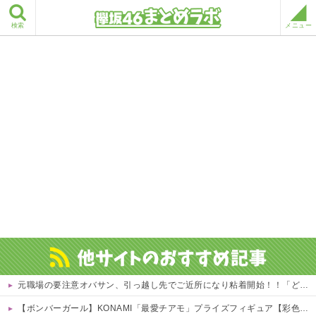
検索
メニュー
元職場の要注意オバサン、引っ越し先でご近所になり粘着開始！！「どこまで送って！」から始まり半年も経つと「お金貸してくれない？」断ると翌日、玄関前にゴミが置かれる
【ボンバーガール】KONAMI「最愛チアモ」プライズフィギュア【彩色原型公開】