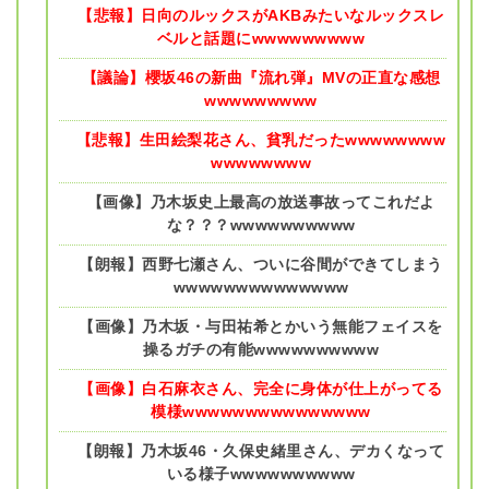
【悲報】日向のルックスがAKBみたいなルックスレ
ベルと話題にwwwwwwwww
【議論】櫻坂46の新曲『流れ弾』MVの正直な感想
wwwwwwwww
【悲報】生田絵梨花さん、貧乳だったwwwwwwww
wwwwwwww
【画像】乃木坂史上最高の放送事故ってこれだよ
な？？？wwwwwwwwww
【朗報】西野七瀬さん、ついに谷間ができてしまう
wwwwwwwwwwwwww
【画像】乃木坂・与田祐希とかいう無能フェイスを
操るガチの有能wwwwwwwwww
【画像】白石麻衣さん、完全に身体が仕上がってる
模様wwwwwwwwwwwwwww
【朗報】乃木坂46・久保史緒里さん、デカくなって
いる様子wwwwwwwwww