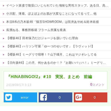
イベント派遣で陰湿にいじられていた地味な男性スタッフ。ある日、高さ3mの階段から落ちかけた子どもをパルクールで爆走＆ダイブし間一髪で救出！職場の手のひら返しと評価爆上げが凄まじかったｗｗ
小川彩、薄着。ぽよぽよのお肌が大変なことになってるって... 他
本日8/6の乃木坂46「猫舌SHOWROOM」は筒井あやめ＆鈴木佑捺
長濱ねる、事務所移籍 フラーム所属を発表
【櫻坂46】田村保乃だけジャージを脱いでいた理由
【櫻坂46】ハリソン守屋「ゆーづのせいです」【ラヴィット!】
【櫻坂46】ミーグリで喧嘩！？山下瞳月、これはマジギレしてる
【日向坂46】この月、何かあるのか！？『お願いバッハ！』ミーグリ日程がこちら
Powered by livedoor 相互RSS
『HINABINGO!2』＃10 実況、まとめ 前編
0
コメント
2019/09/17/ 3:13
error
0
0