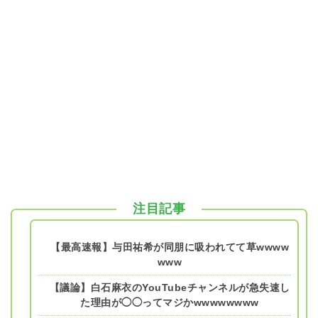
注目記事
【最高速報】与田祐希が同朋に吸われてて草wwww
www
【議論】白石麻衣のYouTubeチャンネルが急失速し
た理由が◯◯ってマジかwwwwwwww