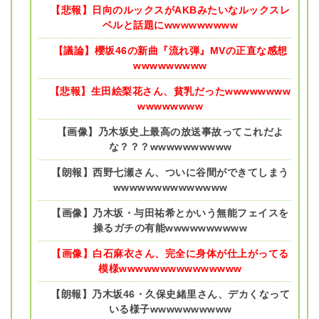
【悲報】日向のルックスがAKBみたいなルックスレ
ベルと話題にwwwwwwwww
【議論】櫻坂46の新曲『流れ弾』MVの正直な感想
wwwwwwwww
【悲報】生田絵梨花さん、貧乳だったwwwwwwww
wwwwwwww
【画像】乃木坂史上最高の放送事故ってこれだよ
な？？？wwwwwwwwww
【朗報】西野七瀬さん、ついに谷間ができてしまう
wwwwwwwwwwwwww
【画像】乃木坂・与田祐希とかいう無能フェイスを
操るガチの有能wwwwwwwwww
【画像】白石麻衣さん、完全に身体が仕上がってる
模様wwwwwwwwwwwwwww
【朗報】乃木坂46・久保史緒里さん、デカくなって
いる様子wwwwwwwwww