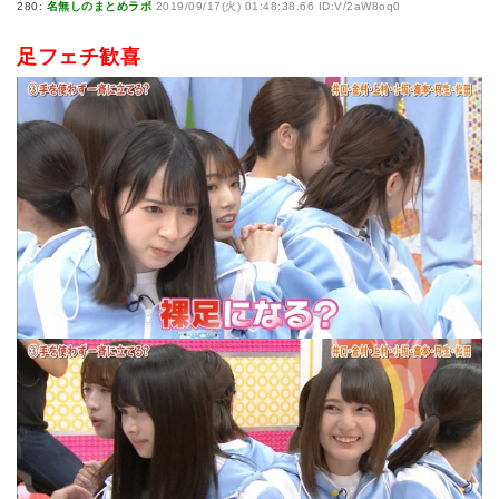
280:
名無しのまとめラボ
2019/09/17(火) 01:48:38.66 ID:V/2aW8oq0
足フェチ歓喜