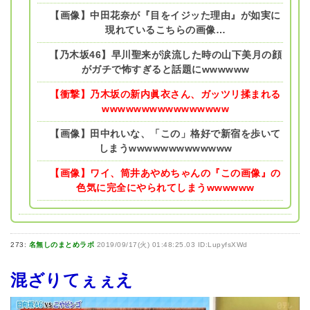
【画像】中田花奈が『目をイジッた理由』が如実に
現れているこちらの画像…
【乃木坂46】早川聖来が涙流した時の山下美月の顔
がガチで怖すぎると話題にwwwwww
【衝撃】乃木坂の新内眞衣さん、ガッツリ揉まれる
wwwwwwwwwwwwwwww
【画像】田中れいな、「この」格好で新宿を歩いて
しまうwwwwwwwwwwwww
【画像】ワイ、筒井あやめちゃんの『この画像』の
色気に完全にやられてしまうwwwwww
273:
名無しのまとめラボ
2019/09/17(火) 01:48:25.03 ID:LupyfsXWd
混ざりてぇぇえ