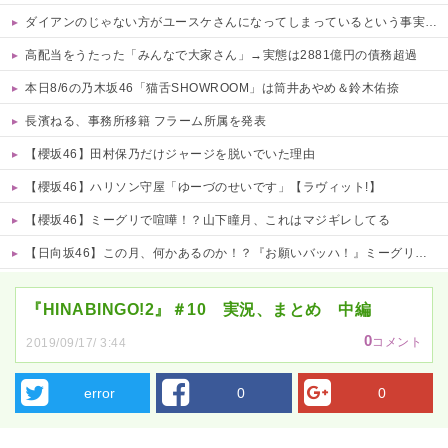
ダイアンのじゃない方がユースケさんになってしまっているという事実←これ
高配当をうたった「みんなで大家さん」→実態は2881億円の債務超過
本日8/6の乃木坂46「猫舌SHOWROOM」は筒井あやめ＆鈴木佑捺
長濱ねる、事務所移籍 フラーム所属を発表
【櫻坂46】田村保乃だけジャージを脱いでいた理由
【櫻坂46】ハリソン守屋「ゆーづのせいです」【ラヴィット!】
【櫻坂46】ミーグリで喧嘩！？山下瞳月、これはマジギレしてる
【日向坂46】この月、何かあるのか！？『お願いバッハ！』ミーグリ日程がこちら
Powered by livedoor 相互RSS
『HINABINGO!2』＃10 実況、まとめ 中編
0
コメント
2019/09/17/ 3:44
error
0
0