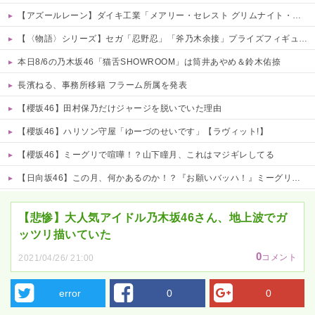
【アズールレーン】ダイキ工業「メアリー・セレスト グリムナイト・リーパー」フィギュア【10日予約開始】
【〈物語〉シリーズ】セガ「忍野忍」「斧乃木余接」プライズフィギュア【彩色原型公開】
本日8/6の乃木坂46「猫舌SHOWROOM」は筒井あやめ＆鈴木佑捺
長濱ねる、事務所移籍 フラーム所属を発表
【櫻坂46】田村保乃だけジャージを脱いでいた理由
【櫻坂46】ハリソン守屋「ゆーづのせいです」【ラヴィット!】
【櫻坂46】ミーグリで喧嘩！？山下瞳月、これはマジギレしてる
【日向坂46】この月、何かあるのか！？『お願いバッハ！』ミーグリ日程がこちら
Powered by livedoor 相互RSS
【悲惨】大人気アイドル乃木坂46さん、地上波でガ
ッツリ描いていた
0
コメント
2021/04/26/ 21:00
error
0
0