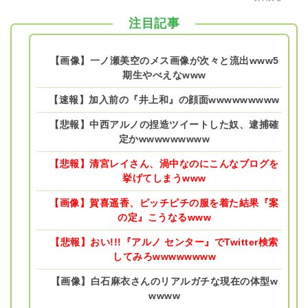
注目記事
【画像】一ノ瀬美空のメス画像が次々と流出www5
期生やべえなwww
【速報】加入前の『井上和』の顔面wwwwwwwww
【悲報】中西アルノの捏造ツイートした奴、逮捕確
定かwwwwwwwww
【悲報】清宮レイさん、渦中なのにこんなブログを
挙げてしまうwww
【画像】賀喜遥香、ピッチピチの服を着た結果『案
の定』こうなるwww
【悲報】おい!!!『アルノ センター』でTwitter検索
してみろwwwwwwww
【画像】白石麻衣さんのリアルガチな現在の体型w
wwww