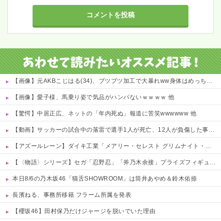
【画像】元AKBこじはる(34)、ブツブツ加工で大暴れww身体はめっちゃいいのにな・・・ 他
【画像】愛子様、馬乗り姿で気品がハンパないｗｗｗｗ 他
【驚愕】中居正広、ネットの「年内死ぬ」報道に苦笑wwwwww 他
【動画】サッカーの試合中の落雷で選手1人が死亡、12人が負傷した事故。
【アズールレーン】ダイキ工業「メアリー・セレスト グリムナイト・リーパー」フィギュア【10日予約開始】
【〈物語〉シリーズ】セガ「忍野忍」「斧乃木余接」プライズフィギュア【彩色原型公開】
本日8/6の乃木坂46「猫舌SHOWROOM」は筒井あやめ＆鈴木佑捺
長濱ねる、事務所移籍 フラーム所属を発表
【櫻坂46】田村保乃だけジャージを脱いでいた理由