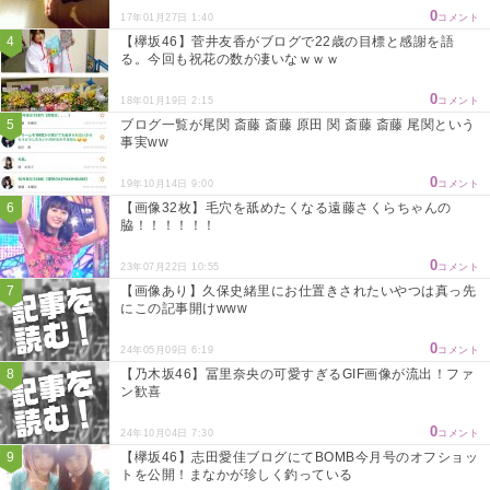
0
17年01月27日 1:40
コメント
【欅坂46】菅井友香がブログで22歳の目標と感謝を語
る。今回も祝花の数が凄いなｗｗｗ
0
18年01月19日 2:15
コメント
ブログ一覧が尾関 斎藤 斎藤 原田 関 斎藤 斎藤 尾関という
事実ww
0
19年10月14日 9:00
コメント
【画像32枚】毛穴を舐めたくなる遠藤さくらちゃんの
脇！！！！！！
0
23年07月22日 10:55
コメント
【画像あり】久保史緒里にお仕置きされたいやつは真っ先
にこの記事開けwww
0
24年05月09日 6:19
コメント
【乃木坂46】冨里奈央の可愛すぎるGIF画像が流出！ファ
ン歓喜
0
24年10月04日 7:30
コメント
【欅坂46】志田愛佳ブログにてBOMB今月号のオフショッ
トを公開！まなかが珍しく釣っている