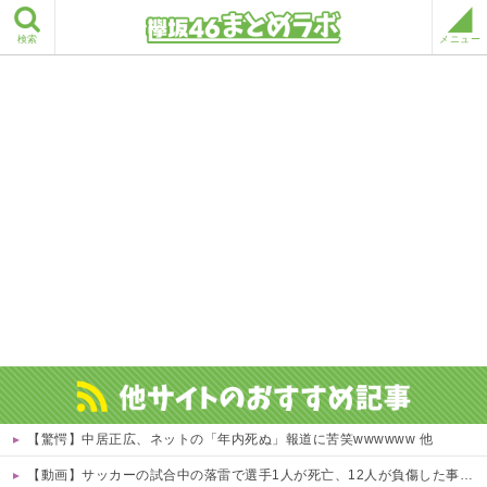
検索
メニュー
【驚愕】中居正広、ネットの「年内死ぬ」報道に苦笑wwwwww 他
【動画】サッカーの試合中の落雷で選手1人が死亡、12人が負傷した事故。