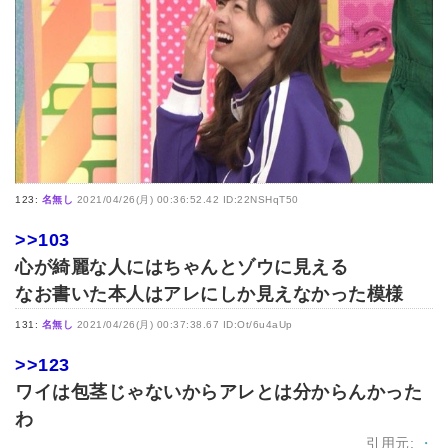
123:
名無し
2021/04/26(月) 00:36:52.42 ID:22NSHqT50
>>103
心が綺麗な人にはちゃんとゾウに見える
なお書いた本人はアレにしか見えなかった模様
131:
名無し
2021/04/26(月) 00:37:38.67 ID:Ot/6u4aUp
>>123
ワイは包茎じゃないからアレとは分からんかった
わ
引用元:
・