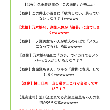
【悲報】久保史緒里の『この表情』が炎上か
【画像】この井上小百合に『欲情しない』男ってい
ないよな？？？wwwww
【悲報】乃木坂46、期別人気が『顕著』に出てしま
うwwwwww
【画像】一ノ瀬美空ちゃんが彼氏のそばで『メス』
になってる顔、流出wwwww
【画像】乃木坂4期生に『ガチ』でイカれてるメン
バーが1人だけいるよな？？？
【画像】齋藤飛鳥さん、ワキを『露骨に表現』して
しまうwwwwwww
【画像】樋口日奈、出し過ぎ…これが合法ってマ
ジ？？？
【最高速報】追い込まれてる久保史緒里ちゃんの表
情が好きな奴wwwwww