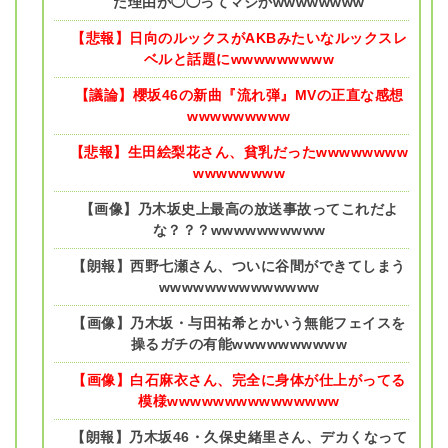
た理由が◯◯ってマジかwwwwwwww
【悲報】日向のルックスがAKBみたいなルックスレ
ベルと話題にwwwwwwwww
【議論】櫻坂46の新曲『流れ弾』MVの正直な感想
wwwwwwwww
【悲報】生田絵梨花さん、貧乳だったwwwwwwww
wwwwwwww
【画像】乃木坂史上最高の放送事故ってこれだよ
な？？？wwwwwwwwww
【朗報】西野七瀬さん、ついに谷間ができてしまう
wwwwwwwwwwwwww
【画像】乃木坂・与田祐希とかいう無能フェイスを
操るガチの有能wwwwwwwwww
【画像】白石麻衣さん、完全に身体が仕上がってる
模様wwwwwwwwwwwwwww
【朗報】乃木坂46・久保史緒里さん、デカくなって