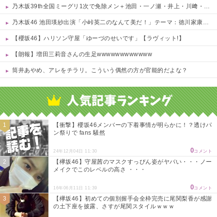
乃木坂39th全国ミーグリ1次で免除メン＋池田・一ノ瀬・井上・川﨑・菅原・中西が全完売
乃木坂46 池田瑛紗出演「小峠英二のなんて美だ！」テーマ：徳川家康【2025.8.5 24:00〜 TOKYO MX】
【櫻坂46】ハリソン守屋「ゆーづのせいです」【ラヴィット!】
【朗報】増田三莉音さんの生足wwwwwwwwwwww
筒井あやめ、アレをチラリ。こういう偶然の方が官能的だよな？
Powered by livedoor 相互RSS
【衝撃】櫻坂46メンバーの下着事情が明らかに！？透けパ
ン祭りで fans 騒然
0
24年12月04日 11:30
コメント
【欅坂46】守屋茜のマスクすっぴん姿がヤバい・・・ノー
メイクでこのレベルの高さ ・・・
0
16年06月11日 11:39
コメント
【欅坂46】初めての個別握手会全枠完売に尾関梨香が感謝
の土下座を披露、さすが尾関スタイルｗｗｗ