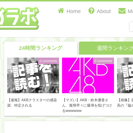
Home
About
Ma
24時間ランキング
週間ランキン
0 comments
0 comments
【速報】AKBクラスターの感染
【マズい】AKB・鈴木優香さ
【画像】
源、特定される
ん、復帰早々に爆弾を投げつけ
高の『脇
るwwwwww