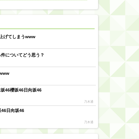
【川﨑桜】まあ、でも筑駒は断れないだろ？
乃木坂46『オリコン上半期SG1位獲得!!』←もうこれ今が全盛期だろwwwwww
d by livedoor 相互RSS
上げてしまうwww
る件についてどう思う？
www
46櫻坂46日向坂46
乃木通
46日向坂46
乃木通