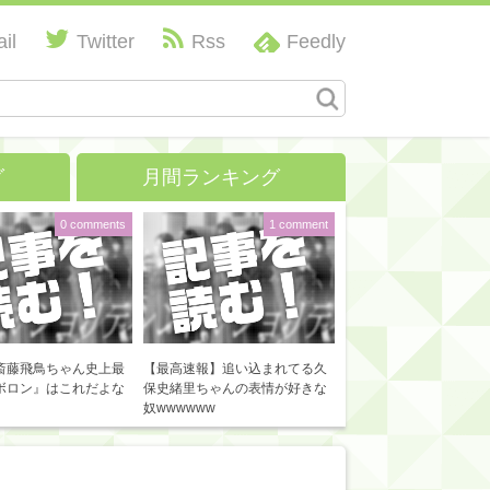
il
Twitter
Rss
Feedly
グ
月間ランキング
0 comments
1 comment
斎藤飛鳥ちゃん史上最
【最高速報】追い込まれてる久
ボロン』はこれだよな
保史緒里ちゃんの表情が好きな
奴wwwwww