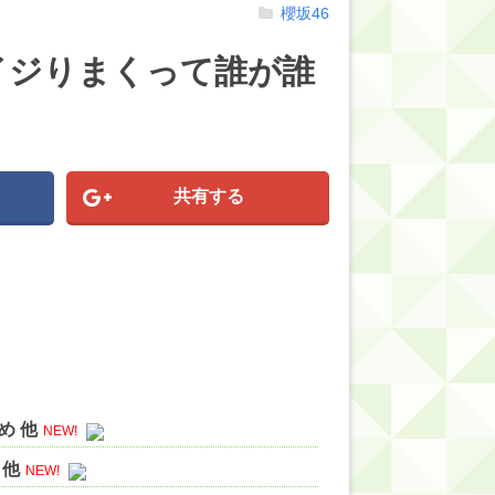
櫻坂46
イジりまくって誰が誰
共有する
め 他
NEW!
 他
NEW!