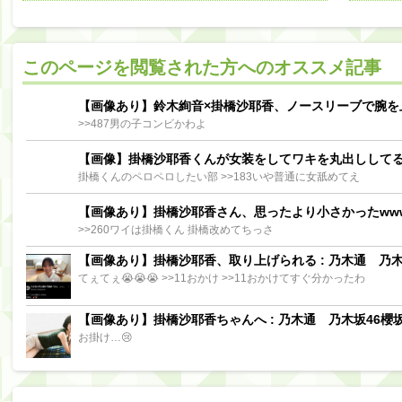
阪口珠美出演「秘密のストレス共有バラエティ め組の園」男の余計な一言SP【2025.8.5 23:56〜 TBS】
【櫻坂46】ミーグリで喧嘩！？山下瞳月、これはマジギレしてる
このページを閲覧された方へのオススメ記事
【日向坂46】この月、何かあるのか！？『お願いバッハ！』ミーグリ日程がこちら
Powere
Powered by livedoor 相互RSS
【画像あり】鈴木絢音×掛橋沙耶香、ノースリーブで腕を
>>487男の子コンビかわよ
【画像】掛橋沙耶香くんが女装をしてワキを丸出しして
掛橋くんのペロペロしたい部 >>183いや普通に女舐めてえ
【画像あり】掛橋沙耶香さん、思ったより小さかったww
>>260ワイは掛橋くん 掛橋改めてちっさ
【画像あり】掛橋沙耶香、取り上げられる : 乃木通 乃木坂
てぇてぇ😭😭😭 >>11おかけ >>11おかけてすぐ分かったわ
【画像あり】掛橋沙耶香ちゃんへ : 乃木通 乃木坂46櫻坂
お掛け…😢