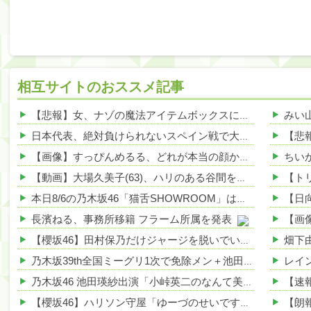
相互サイトのおススメ記事
【悲報】女、ナゾの魔法アイテムボックスに頼りすぎｗｗｗｗ 他
日本代表、絶対負けられないスペイン戦で大ピンチ、その理由がこれｗｗｗｗ 他
【画像】すっぴんめるる、どれが本当の顔かわからないwwwww 他
【動画】大場久美子(63)、ハリのある谷間を公開してしまうｗｗｗ 他
本日8/6の乃木坂46「猫舌SHOWROOM」は筒井あやめ＆鈴木佑捺
長濱ねる、事務所移籍 フラーム所属を発表
【櫻坂46】田村保乃だけジャージを脱いでいた理由
乃木坂39th全国ミーグリ1次で免除メン＋池田・一ノ瀬・井上・川﨑・菅原・中西が全完売
乃木坂46 池田瑛紗出演「小峠英二のなんて美だ！」テーマ：徳川家康【2025.8.5 24:00〜 TOKYO MX】
【櫻坂46】ハリソン守屋「ゆーづのせいです」【ラヴィット!】