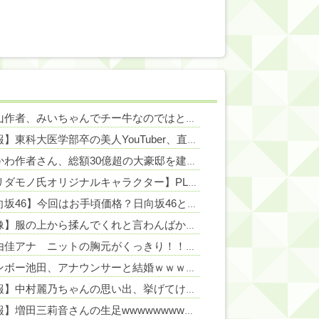
NEW!
みい山作者、みいちゃんでチー牛なのではという疑惑が生まれるｗｗｗｗｗｗｗ
NEW!
【悲報】東科大医学部卒の美人YouTuber、直美で炎上・・・
NEW!
NEW!
ちいかわ作者さん、総額30億超の大豪邸を建てるｗｗｗｗｗｗｗｗｗｗｗｗｗｗｗｗｗｗｗ
NEW!
【トリダモノ氏オリジナルキャラクター】PLAMATEA「MXちゃん」プラモデル【駿河屋 予約開始】
【日向坂46】今回はお手頃価格？日向坂46とBEAMSのコラボが決定！！
【画像】服の上から揉んでくれと言わんばかりに主張してくる女の子
NE
畑下由佳アナ ニットの胸元がくっきり！！
NEW!
レインボー池田、アナウンサーと結婚ｗｗｗｗｗ
NEW!
【速報】中村麗乃ちゃんの思い出、挙げてけwwwwwwwwwww
【朗報】増田三莉音さんの生足wwwwwwwwwwww