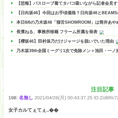
【日向坂46】今回はお手頃価格？日向坂46とBEAM
本日8/6の乃木坂46「猫舌SHOWROOM」は筒井あ
長濱ねる、事務所移籍 フラーム所属を発表
【櫻坂46】田村保乃だけジャージを脱いでいた理由
乃木坂39th全国ミーグリ1次で免除メン＋池田・一
【櫻坂46】ハリソン守屋「ゆーづのせいです」【ラヴ
【櫻坂46】ミーグリで喧嘩！？山下瞳月、これはマ
【日向坂46】この月、何かあるのか！？『お願いバ
注目記事
【速報】中村麗乃ちゃんの思い出、挙げてけwwwwww
198:
名無し
2021/04/26(月) 00:43:37.25 ID:ZoBRc
【朗報】増田三莉音さんの生足wwwwwwwwwwww
【朗報】増田三莉音さんの生足wwwwwwwwwwww
女子カルてぇてぇ..��
【川﨑桜】まあ、でも筑駒は断れないだろ？