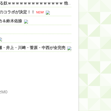
【悲報】バスローブ着てタバコ吸いながら記者会見する奴ｗｗｗｗｗｗｗｗｗｗｗｗｗｗ 他
NEW!
Sのコラボが決定！！
NEW!
やめ＆鈴木佑捺
ノ瀬・井上・川﨑・菅原・中西が全完売
ィット!】
ジギレしてる
ッハ！』ミーグリ日程がこちら
wwwww
7zM0