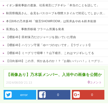
イオン爆発事故の遺族、社長発言にブチギレ「本当のことを話して」
秋田県職員さん、会見をバスローブ＆喫煙スタイルで対応してしまい大炎上ｗ
本日8/6の乃木坂46「猫舌SHOWROOM」は筒井あやめ＆鈴木佑捺
長濱ねる、事務所移籍 フラーム所属を発表
【櫻坂46】田村保乃だけジャージを脱いでいた理由
【櫻坂46】ハリソン守屋「ゆーづのせいです」【ラヴィット!】
【櫻坂46】ミーグリで喧嘩！？山下瞳月、これはマジギレしてる
【日向坂46】この月、何かあるのか！？『お願いバッハ！』ミーグリ日程がこちら
Powered by livedoor 相互RSS
【画像あり】乃木坂メンバー、入浴中の画像を公開か
0
コメント
2024/08/30/ 21:13
error
0
0