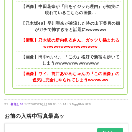
【画像】中田花奈が『目をイジッた理由』が如実に
現れているこちらの画像…
【乃木坂46】早川聖来が涙流した時の山下美月の顔
がガチで怖すぎると話題にwwwwww
【衝撃】乃木坂の新内眞衣さん、ガッツリ揉まれる
wwwwwwwwwwwwwwww
【画像】田中れいな、「この」格好で新宿を歩いて
しまうwwwwwwwwwwwww
【画像】ワイ、筒井あやめちゃんの『この画像』の
色気に完全にやられてしまうwwwwww
32:
名無し46
2022/02/26(土) 00:03:35.14 ID:Mgg0MPUF0
お前の入浴中写真最高ッ