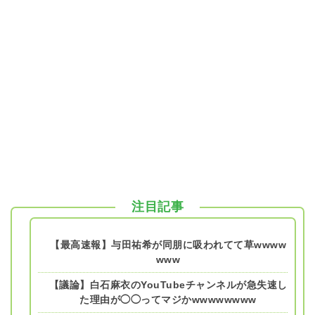
注目記事
【最高速報】与田祐希が同朋に吸われてて草wwww
www
【議論】白石麻衣のYouTubeチャンネルが急失速し
た理由が◯◯ってマジかwwwwwwww