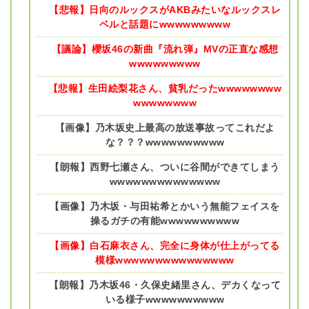
【悲報】日向のルックスがAKBみたいなルックスレ
ベルと話題にwwwwwwwww
【議論】櫻坂46の新曲『流れ弾』MVの正直な感想
wwwwwwwww
【悲報】生田絵梨花さん、貧乳だったwwwwwwww
wwwwwwww
【画像】乃木坂史上最高の放送事故ってこれだよ
な？？？wwwwwwwwww
【朗報】西野七瀬さん、ついに谷間ができてしまう
wwwwwwwwwwwwww
【画像】乃木坂・与田祐希とかいう無能フェイスを
操るガチの有能wwwwwwwwww
【画像】白石麻衣さん、完全に身体が仕上がってる
模様wwwwwwwwwwwwwww
【朗報】乃木坂46・久保史緒里さん、デカくなって
いる様子wwwwwwwwww