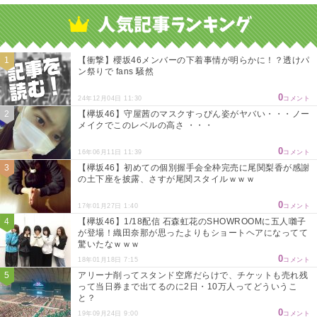
Powered by livedoor 相互RSS
【衝撃】櫻坂46メンバーの下着事情が明らかに！？透けパ
ン祭りで fans 騒然
0
24年12月04日 11:30
コメント
【欅坂46】守屋茜のマスクすっぴん姿がヤバい・・・ノー
メイクでこのレベルの高さ ・・・
0
16年06月11日 11:39
コメント
【欅坂46】初めての個別握手会全枠完売に尾関梨香が感謝
の土下座を披露、さすが尾関スタイルｗｗｗ
0
17年01月27日 1:40
コメント
【欅坂46】1/18配信 石森虹花のSHOWROOMに五人囃子
が登場！織田奈那が思ったよりもショートヘアになってて
驚いたなｗｗｗ
0
18年01月18日 7:15
コメント
アリーナ削ってスタンド空席だらけで、チケットも売れ残
って当日券まで出てるのに2日・10万人ってどういうこ
と？
0
19年09月24日 9:00
コメント