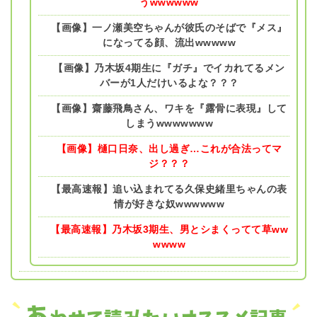
うwwwwww
【画像】一ノ瀬美空ちゃんが彼氏のそばで『メス』
になってる顔、流出wwwww
【画像】乃木坂4期生に『ガチ』でイカれてるメン
バーが1人だけいるよな？？？
【画像】齋藤飛鳥さん、ワキを『露骨に表現』して
しまうwwwwwww
【画像】樋口日奈、出し過ぎ…これが合法ってマ
ジ？？？
【最高速報】追い込まれてる久保史緒里ちゃんの表
情が好きな奴wwwwww
【最高速報】乃木坂3期生、男とシまくってて草ww
wwww