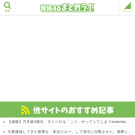
検索
メニュー
【速報】乃木坂5期生、すぐベロを「こう」やってシてしまうwwwwww 他
欠勤連絡してきた後輩を「未読スルー」して強引に出勤させた。無事に終わった夜、後輩から届いた「意味深なLINE」の内容に血の気が引いた話←完全に未読スルー見抜かれてて草