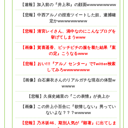
【速報】加入前の『井上和』の顔面wwwwwwwww
【悲報】中西アルノの捏造ツイートした奴、逮捕確
定かwwwwwwwww
【悲報】清宮レイさん、渦中なのにこんなブログを
挙げてしまうwww
【画像】賀喜遥香、ピッチピチの服を着た結果『案
の定』こうなるwww
【悲報】おい!!!『アルノ センター』でTwitter検索
してみろwwwwwwww
【画像】白石麻衣さんのリアルガチな現在の体型w
wwww
【悲報】久保史緒里の『この表情』が炎上か
【画像】この井上小百合に『欲情しない』男ってい
ないよな？？？wwwww
【悲報】乃木坂46、期別人気が『顕著』に出てしま