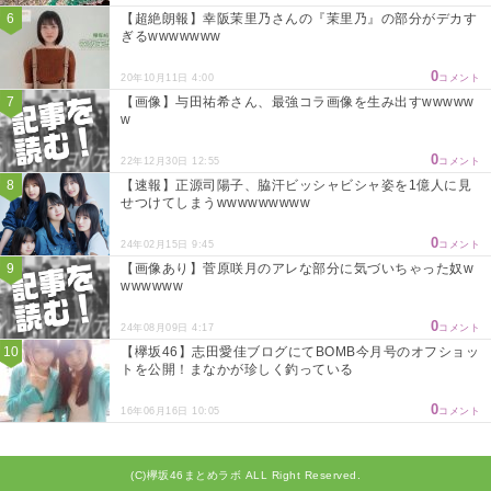
【超絶朗報】幸阪茉里乃さんの『茉里乃』の部分がデカす
ぎるwwwwwww
0
20年10月11日 4:00
コメント
【画像】与田祐希さん、最強コラ画像を生み出すwwwww
w
0
22年12月30日 12:55
コメント
【速報】正源司陽子、脇汗ビッシャビシャ姿を1億人に見
せつけてしまうwwwwwwwww
0
24年02月15日 9:45
コメント
【画像あり】菅原咲月のアレな部分に気づいちゃった奴w
wwwwww
0
24年08月09日 4:17
コメント
【欅坂46】志田愛佳ブログにてBOMB今月号のオフショッ
トを公開！まなかが珍しく釣っている
0
16年06月16日 10:05
コメント
(C)欅坂46まとめラボ ALL Right Reserved.