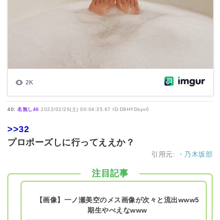
40:
名無し46
2022/02/26(土) 00:04:35.67 ID:D9HYDsyx0
>>32
プロポーズしに行ってええか？
引用元:
・乃木坂部
注目記事
【画像】一ノ瀬美空のメス画像が次々と流出www5
期生やべえなwww