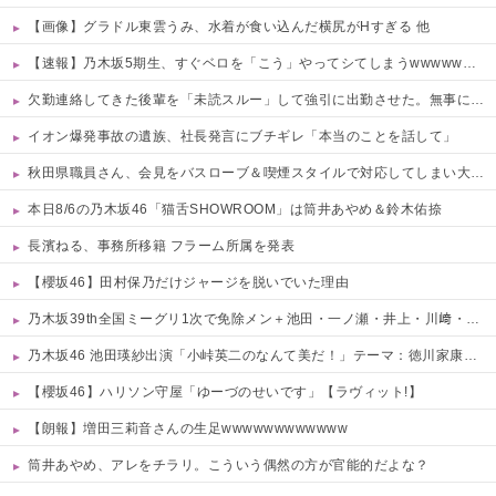
【画像】グラドル東雲うみ、水着が食い込んだ横尻がHすぎる 他
【速報】乃木坂5期生、すぐベロを「こう」やってシてしまうwwwwww 他
欠勤連絡してきた後輩を「未読スルー」して強引に出勤させた。無事に終わった夜、後輩から届いた「意味深なLINE」の内容に血の気が引いた話←完全に未読スルー見抜かれてて草
イオン爆発事故の遺族、社長発言にブチギレ「本当のことを話して」
秋田県職員さん、会見をバスローブ＆喫煙スタイルで対応してしまい大炎上ｗ
本日8/6の乃木坂46「猫舌SHOWROOM」は筒井あやめ＆鈴木佑捺
長濱ねる、事務所移籍 フラーム所属を発表
【櫻坂46】田村保乃だけジャージを脱いでいた理由
乃木坂39th全国ミーグリ1次で免除メン＋池田・一ノ瀬・井上・川﨑・菅原・中西が全完売
乃木坂46 池田瑛紗出演「小峠英二のなんて美だ！」テーマ：徳川家康【2025.8.5 24:00〜 TOKYO MX】
【櫻坂46】ハリソン守屋「ゆーづのせいです」【ラヴィット!】
【朗報】増田三莉音さんの生足wwwwwwwwwwww
筒井あやめ、アレをチラリ。こういう偶然の方が官能的だよな？