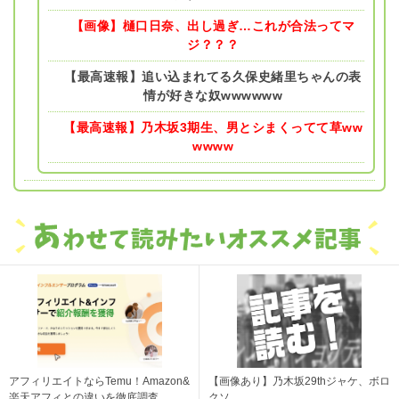
【画像】樋口日奈、出し過ぎ…これが合法ってマ
ジ？？？
【最高速報】追い込まれてる久保史緒里ちゃんの表
情が好きな奴wwwwww
【最高速報】乃木坂3期生、男とシまくってて草ww
wwww
アフィリエイトならTemu！Amazon&
【画像あり】乃木坂29thジャケ、ボロ
楽天アフィとの違いを徹底調査
クソ