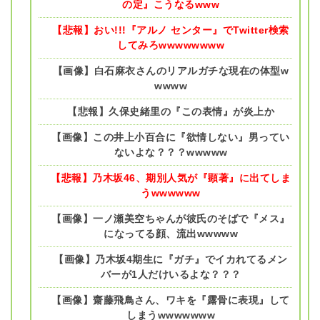
の定』こうなるwww
【悲報】おい!!!『アルノ センター』でTwitter検索
してみろwwwwwwww
【画像】白石麻衣さんのリアルガチな現在の体型w
wwww
【悲報】久保史緒里の『この表情』が炎上か
【画像】この井上小百合に『欲情しない』男ってい
ないよな？？？wwwww
【悲報】乃木坂46、期別人気が『顕著』に出てしま
うwwwwww
【画像】一ノ瀬美空ちゃんが彼氏のそばで『メス』
になってる顔、流出wwwww
【画像】乃木坂4期生に『ガチ』でイカれてるメン
バーが1人だけいるよな？？？
【画像】齋藤飛鳥さん、ワキを『露骨に表現』して
しまうwwwwwww