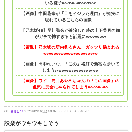
いる様子wwwwwwwwww
【画像】中田花奈が『目をイジッた理由』が如実に
現れているこちらの画像…
【乃木坂46】早川聖来が涙流した時の山下美月の顔
がガチで怖すぎると話題にwwwwww
【衝撃】乃木坂の新内眞衣さん、ガッツリ揉まれる
wwwwwwwwwwwwwwww
【画像】田中れいな、「この」格好で新宿を歩いて
しまうwwwwwwwwwwwww
【画像】ワイ、筒井あやめちゃんの『この画像』の
色気に完全にやられてしまうwwwwww
68:
名無し46
2022/02/26(土) 00:07:00.68 ID:mABIW6aI0
設楽がウキウキしそう