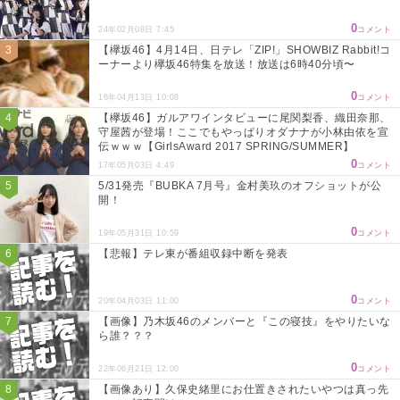
0
24年02月08日 7:45
コメント
【欅坂46】4月14日、日テレ「ZIP!」SHOWBIZ Rabbit!コ
ーナーより欅坂46特集を放送！放送は6時40分頃〜
0
16年04月13日 10:08
コメント
【欅坂46】ガルアワインタビューに尾関梨香、織田奈那、
守屋茜が登場！ここでもやっぱりオダナナが小林由依を宣
伝ｗｗｗ【GirlsAward 2017 SPRING/SUMMER】
0
17年05月03日 4:49
コメント
5/31発売『BUBKA 7月号』金村美玖のオフショットが公
開！
0
19年05月31日 10:59
コメント
【悲報】テレ東が番組収録中断を発表
0
20年04月03日 11:00
コメント
【画像】乃木坂46のメンバーと『この寝技』をやりたいな
ら誰？？？
0
22年06月21日 12:00
コメント
【画像あり】久保史緒里にお仕置きされたいやつは真っ先