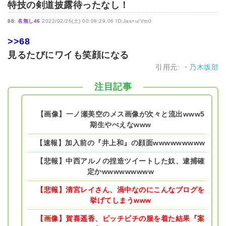
特技の剣道披露待ったなし！
88:
名無し46
2022/02/26(土) 00:08:29.06 ID:Jas+u/Vm0
>>68
見るたびにワイも笑顔になる
引用元:
・乃木坂部
注目記事
【画像】一ノ瀬美空のメス画像が次々と流出www5
期生やべえなwww
【速報】加入前の『井上和』の顔面wwwwwwwww
【悲報】中西アルノの捏造ツイートした奴、逮捕確
定かwwwwwwwww
【悲報】清宮レイさん、渦中なのにこんなブログを
挙げてしまうwww
【画像】賀喜遥香、ピッチピチの服を着た結果『案