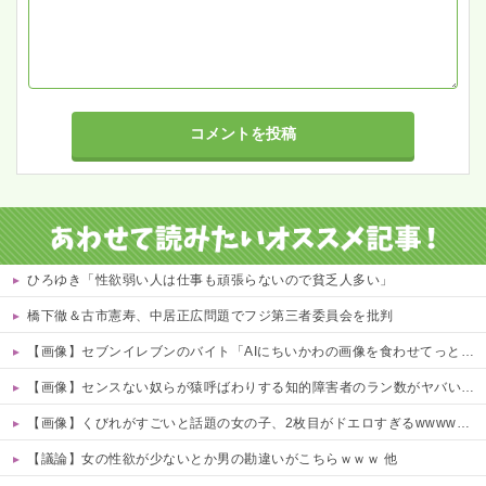
ひろゆき「性欲弱い人は仕事も頑張らないので貧乏人多い」
橋下徹＆古市憲寿、中居正広問題でフジ第三者委員会を批判
【画像】セブンイレブンのバイト「AIにちいかわの画像を食わせてっと………できた！」→とんでもないものが出来上がってしまうw w w w w
【画像】センスない奴らが猿呼ばわりする知的障害者のラン数がヤバい件ｗｗｗｗ 他
【画像】くびれがすごいと話題の女の子、2枚目がドエロすぎるwwwwww 他
【議論】女の性欲が少ないとか男の勘違いがこちらｗｗｗ 他