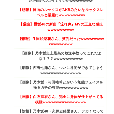
た理由が◯◯ってマジかwwwwwwww
【悲報】日向のルックスがAKBみたいなルックスレ
ベルと話題にwwwwwwwww
【議論】櫻坂46の新曲『流れ弾』MVの正直な感想
wwwwwwwww
【悲報】生田絵梨花さん、貧乳だったwwwwwwww
wwwwwwww
【画像】乃木坂史上最高の放送事故ってこれだよ
な？？？wwwwwwwwww
【朗報】西野七瀬さん、ついに谷間ができてしまう
wwwwwwwwwwwwww
【画像】乃木坂・与田祐希とかいう無能フェイスを
操るガチの有能wwwwwwwwww
【画像】白石麻衣さん、完全に身体が仕上がってる
模様wwwwwwwwwwwwwww
【朗報】乃木坂46・久保史緒里さん、デカくなって