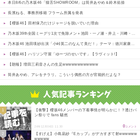
本日8/6の乃木坂46「猫舌SHOWROOM」は筒井あやめ＆鈴木佑捺
長濱ねる、事務所移籍 フラーム所属を発表
【櫻坂46】田村保乃だけジャージを脱いでいた理由
乃木坂39th全国ミーグリ1次で免除メン＋池田・一ノ瀬・井上・川﨑・菅原・中西が全完売
乃木坂46 池田瑛紗出演「小峠英二のなんて美だ！」テーマ：徳川家康【2025.8.5 24:00〜 TOKYO MX】
【櫻坂46】ハリソン守屋「ゆーづのせいです」【ラヴィット!】
【朗報】増田三莉音さんの生足wwwwwwwwwwww
筒井あやめ、アレをチラリ。こういう偶然の方が官能的だよな？
Powered by livedoor 相互RSS
【衝撃】櫻坂46メンバーの下着事情が明らかに！？透けパ
ン祭りで fans 騒然
0
24年12月04日 11:30
コメント
【すげえ】小島凪紗『Eカップ』がデカすぎて射wwwwww
wwwww