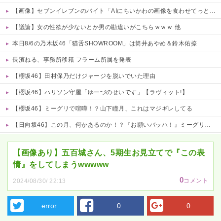
【画像】セブンイレブンのバイト「AIにちいかわの画像を食わせてっと………できた！」→とんでもないものが出来上がってしまうw w w w w
【議論】女の性欲が少ないとか男の勘違いがこちらｗｗｗ 他
本日8/6の乃木坂46「猫舌SHOWROOM」は筒井あやめ＆鈴木佑捺
長濱ねる、事務所移籍 フラーム所属を発表
【櫻坂46】田村保乃だけジャージを脱いでいた理由
【櫻坂46】ハリソン守屋「ゆーづのせいです」【ラヴィット!】
【櫻坂46】ミーグリで喧嘩！？山下瞳月、これはマジギレしてる
【日向坂46】この月、何かあるのか！？『お願いバッハ！』ミーグリ日程がこちら
Powered by livedoor 相互RSS
【画像あり】五百城さん、5期生お見立てで『この表
情』をしてしまうwwwww
0
コメント
2024/08/30/ 22:13
error
0
0